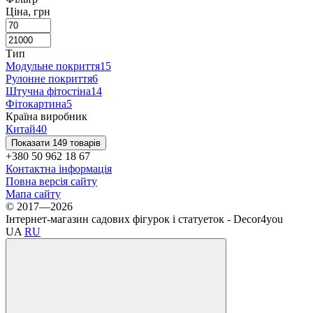
Ціна, грн
Тип
Модульне покриття
15
Рулонне покриття
6
Штучна фітостіна
14
Фітокартина
5
Країна виробник
Китай
40
Показати 149 товарів
+380 50 962 18 67
Контактна інформація
Повна версія сайту
Мапа сайту
© 2017—2026
Інтернет-магазин садових фігурок і статуеток - Decor4you
UA
RU