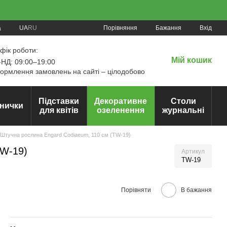
Порівняння
UA
RU
Бажання
Вхід
а
фік роботи:
Мій кошик
НД: 09:00–19:00
рмлення замовлень на сайті – цілодобово
Підставки
Декоративне
Столи
нички
для квітів
озеленення
журнальні
Штучна рослина Engard Codiaeum, 110 см (TW-19)
TW-19)
Артикул
TW-19
Порівняти
В бажання