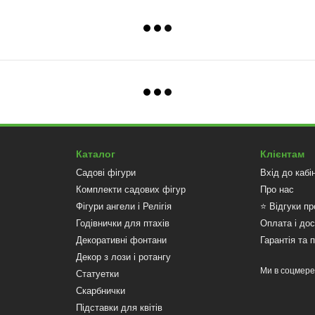
Каталог
Клієнтам
Садові фігури
Вхід до кабі
Комплекти садових фігур
Про нас
Фігури ангели і Релігія
⭐ Відгуки пр
Годівнички для птахів
Оплата і до
Декоративні фонтани
Гарантія та 
Декор з лози і ротангу
Ми в соцмер
Статуетки
Скарбнички
Підставки для квітів