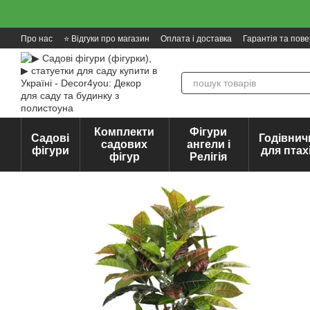
Перейти до основного контенту
Про нас
⭐ Відгуки про магазин
Оплата і доставка
Гарантія та пов
Комплекти
Фігури
Садові
Годівнич
садових
ангели і
фігури
для птах
фігур
Релігія