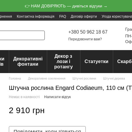
👉 НАМ ДОВІРЯЮТЬ — дивіться відгуки →
ернення
Контактна інформація
FAQ
Договір оферти
Угода користувач
Гра
+380 50 962 18 67
ПН-
Передзвонити вам?
Офо
Декор з
ки
Декоративні
лози і
Статуетки
Скарб
ів
фонтани
ротангу
Головна
Декоративне озеленення
Штучні рослини
Штучні дерева
Штучна рослина Engard Codiaeum, 110 см (
Немає в наявності
Написати відгук
2 910 грн
Повідомити, коли з'явиться