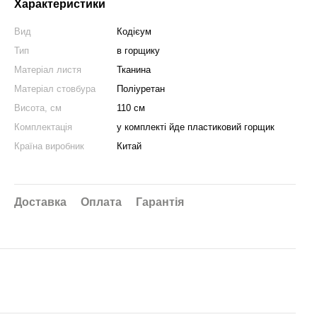
Характеристики
Вид
Кодієум
Тип
в горщику
Матеріал листя
Тканина
Матеріал стовбура
Поліуретан
Висота, см
110 см
Комплектація
у комплекті йде пластиковий горщик
Країна виробник
Китай
Доставка
Оплата
Гарантія