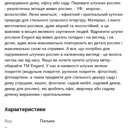
декорування дому, офісу або саду. Переваги штучних рослин:
- реалістична імітація живих рослин; - УФ-, морозо-,
вологостійкі. Легко миються; - ефектний і оригінальний куточок
природи для стильного сучасного інтер'єру. Матеріал, з якого
виготовлені рослини, дуже міцний та зносостійкий, а це
важливо в місцях великого скупчення людей. Відрізнити штучні
рослини Engard від живих досить складно і на вигляд, і на
дотик, адже вони максимально повторюють всі деталі рослин і
максимально схожі на справжні. А все, що потрібно для
підтримання штучних рослин в належному вигляді - це волога
чистка час від часу. Якщо ви хочете купити штучну квітку -
обирайте ТМ Engard. У нас в наявності штучне зелене
покриття (модульне покриття, рулонне покриття, фітостіни),
фітокартини, а також предмети для стильного декору саду і
дому (горщики, кашпо, фонтани, садові меблі, садовий декор,
декор для рослин), які зроблять офіс, квартиру або садову
ділянку виразними і оригінальними.
Характеристики
Вид
Пальма