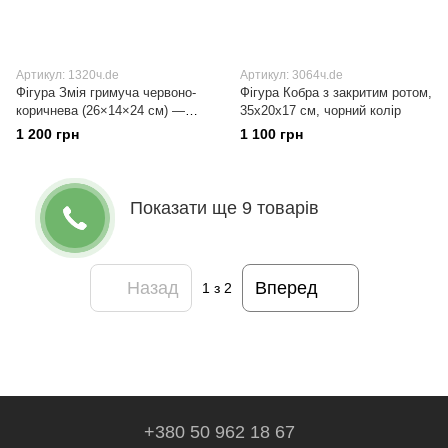
Артикул: 1320ч.de
Артикул: 3064ч.de
Фігура Змія гримуча червоно-
Фігура Кобра з закритим ротом,
коричнева (26×14×24 см) —
35х20х17 см, чорний колір
декоративна фігурка для дому
1 200 грн
1 100 грн
Показати ще 9 товарів
Назад
Вперед
1
з 2
+380 50 962 18 67