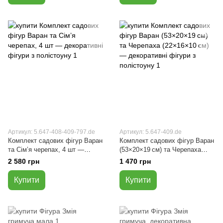
Артикул: 5.647-408-409-797.de
Артикул: 5.647-409.de
Комплект садових фігур Варан
Комплект садових фігур Варан
та Сім’я черепах, 4 шт —
(53×20×19 см) та Черепаха
декоративні фігури з
(22×16×10 см) — декоративні
2 580 грн
1 470 грн
полістоуну
фігури з полістоуну
Купити
Купити