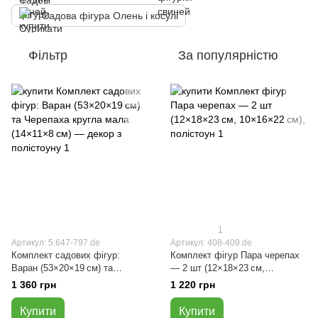
Садова фігура Олень і косулі
Фільтр
За популярністю
1
Артикул: 5.647-797.de
Артикул: 408-409.de
Комплект садових фігур:
Комплект фігур Пара черепах
Варан (53×20×19 см) та
— 2 шт (12×18×23 см,
Черепаха кругла мала
10×16×22 см), полістоун
1 360 грн
1 220 грн
(14×11×8 см) — декор з
полістоуну
Купити
Купити