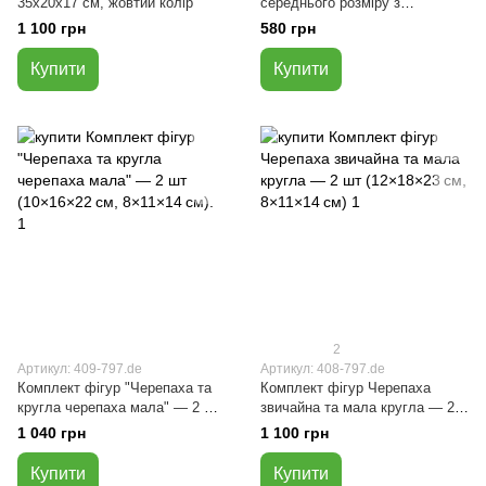
35х20х17 см, жовтий колір
середнього розміру з
полістоуну, 10×16×22 см
1 100 грн
580 грн
Купити
Купити
2
Артикул: 409-797.de
Артикул: 408-797.de
Комплект фігур "Черепаха та
Комплект фігур Черепаха
кругла черепаха мала" — 2 шт
звичайна та мала кругла — 2
(10×16×22 см, 8×11×14 см).
шт (12×18×23 см, 8×11×14 см)
1 040 грн
1 100 грн
Купити
Купити