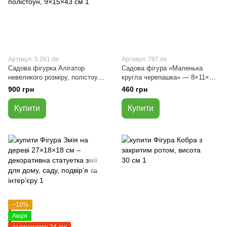
Артикул: 5.261.de
Артикул: 797.de
Садова фігурка Алігатор
Садова фігура «Маленька
невеликого розміру, полістоун,
кругла черепашка» — 8×11×14
9×15×43 см
см, полістоун
900 грн
460 грн
Купити
Купити
−10%
Акція