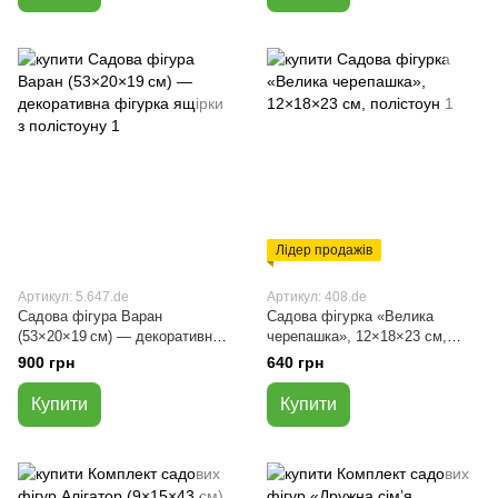
Лідер продажів
Артикул: 5.647.de
Артикул: 408.de
Садова фігура Варан
Садова фігурка «Велика
(53×20×19 см) — декоративна
черепашка», 12×18×23 см,
фігурка ящірки з полістоуну
полістоун
900 грн
640 грн
Купити
Купити