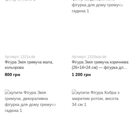
Артикул: 1321к.de
Артикул: 1320кор.de
Фігура Змія гримуча мала,
Фігура Змія гримуча коричнева
кольорова
(26×14×24 см) — фігурка для
декору дому
800 грн
1 200 грн