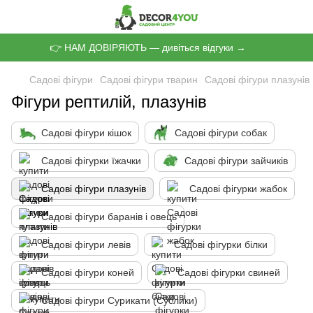
👉 НАМ ДОВІРЯЮТЬ — дивіться відгуки →
Садові фігури
Садові фігури тварин
Садові фігури плазунів
Фігури рептилій, плазунів
Садові фігури кішок
Садові фігури собак
Садові фігурки їжачки
Садові фігури зайчиків
Садові фігури плазунів
Садові фігурки жабок
Садові фігури баранів і овець
Садові фігури левів
Садові фігурки білки
Садові фігури коней
Садові фігурки свиней
Садові фігури Сурикати (Суслики)