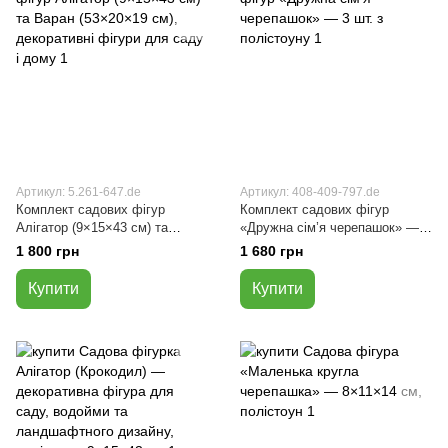
Артикул: 5.261-647.de
Артикул: 408-409-797.de
Комплект садових фігур
Комплект садових фігур
Алігатор (9×15×43 см) та
«Дружна сім’я черепашок» — 3
Варан (53×20×19 см),
шт. з полістоуну
1 800 грн
1 680 грн
декоративні фігури для саду і
дому
Купити
Купити