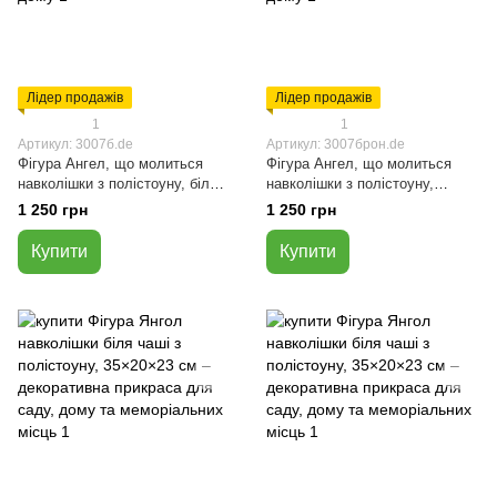
Лідер продажів
Лідер продажів
1
1
Артикул: 3007б.de
Артикул: 3007брон.de
Фігура Ангел, що молиться
Фігура Ангел, що молиться
навколішки з полістоуну, білого
навколішки з полістоуну,
кольору, висота 31 см
бронзового кольору, висота 31
1 250 грн
1 250 грн
см
Купити
Купити