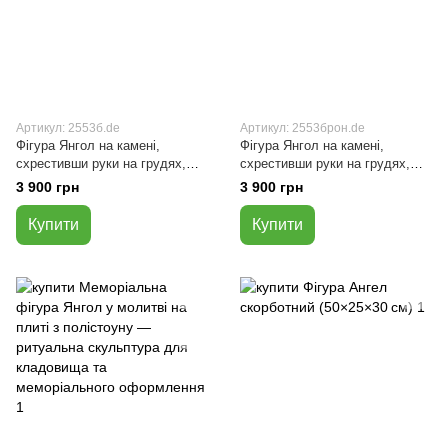
Артикул: 2553б.de
Артикул: 2553брон.de
Фігура Янгол на камені,
Фігура Янгол на камені,
схрестивши руки на грудях,
схрестивши руки на грудях,
Білий колір (50×25×25 см)
Бронзовий колір (50×25×25 см)
3 900 грн
3 900 грн
Купити
Купити