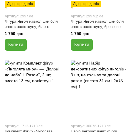
Лідер продажів
Лідер продажів
Артикул: 2997.de
Артикул: 2997бр.de
Фігура Янгол навколішки біля
Фігура Янгол навколішки біля
чаші з полістоуну, білого
чаші з полістоуну, бронзового
кольору, 35×20×23 см
кольору, 35×20×23 см
1 750 грн
1 750 грн
Купити
Купити
Артикул: 1712-1713.de
Артикул: 3007б-1713.de
Комплект фігур «Янголята
Набір декоративних фігур