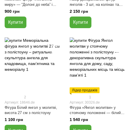
миру» — “Долоні до неба” і
янголів - 3 шт, на колінах та
“Разом”, 2 шт, висота 13 см,
долоні разом (висота 31 см і
900 грн
2 150 грн
полістоун
2×13 см)
Купити
Купити
Лідер продажів
2
1
Артикул: 1864б.de
Артикул: 3032б.de
Фігура Білий янгол у молитві,
Фігура «Янгол молитви» у
висота 27 см з полістоуну
стоячому положенні — білий
колір, 37 см, полістоун
1 100 грн
1 540 грн