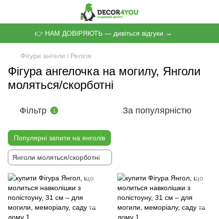
👉 НАМ ДОВІРЯЮТЬ — дивіться відгуки →
Фігури ангели і Релігія
Фігура ангелочка на могилу, Янголи
моляться/скорботні
Фільтр
За популярністю
1
Популярні запити на янголів
Янголи моляться/скорботні