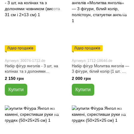
Лідер продажів
Лідер продажів
Артикул: 3007б-1712.de
Артикул: 1712-1864б.de
Набір фігур янголів - 3 шт, на
Набір фігур Молитва янголів —
колінах та з долонями
3 фігури, білий колір (1 шт. —
човником (висота 31 см і 2×13
висота 27 см, 2 шт. — 13 см),
2 150 грн
2 000 грн
см)
полістоун
Купити
Купити