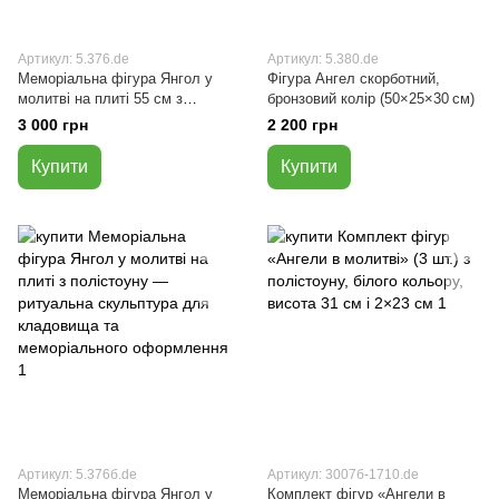
Артикул: 5.376.de
Артикул: 5.380.de
Меморіальна фігура Янгол у
Фігура Ангел скорботний,
молитві на плиті 55 см з
бронзовий колір (50×25×30 см)
полістоуну (бронзовий)
3 000 грн
2 200 грн
Купити
Купити
Артикул: 5.376б.de
Артикул: 3007б-1710.de
Меморіальна фігура Янгол у
Комплект фігур «Ангели в