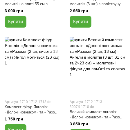
молитві на плиті 55 см з
молитві» (3 шт.) з полістоуну,
полістоуну (білий)
білого кольору, висота 31 см і
3 000 грн
2 950 грн
2×23 см
Купити
Купити
Артикул: 1710-1712-1713.de
Артикул: 1712-1713-
Комплект фігур Янголів:
3007б-1710.de
Великий комплект янголів:
«Долоні човником» та «Разом»
«Долоні човником» та «Разом»
(2 шт, висота 13 см) і Янгол
1 750 грн
(2 шт, 13 см) і Ангели в молитві
молиться (23 см)
3 850 грн
(3 шт, 31 см та 2×23 см) –
Купити