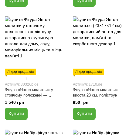
Купити
Купити
Лідер продажів
Лідер продажів
1
Артикул: 3032бр.de
Артикул: 1710.de
Фігура «Янгол молитви» у
Фігура «Янгол молитви» —
стоячому положенні —
висота 23 см, полістоун
бронзовий колір, 37 см,
1 540 грн
850 грн
полістоун
Купити
Купити