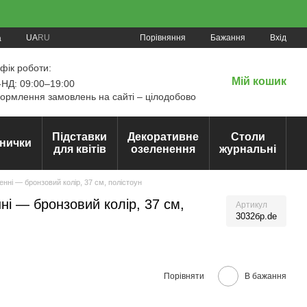
Порівняння
UA
RU
Бажання
Вхід
а
фік роботи:
Мій кошик
НД: 09:00–19:00
рмлення замовлень на сайті – цілодобово
Підставки
Декоративне
Столи
нички
для квітів
озеленення
журнальні
нні — бронзовий колір, 37 см, полістоун
ні — бронзовий колір, 37 см,
Артикул
3032бр.de
Порівняти
В бажання