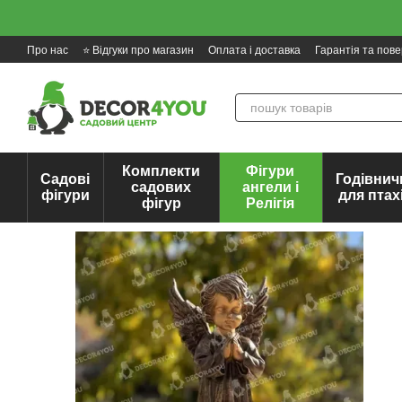
Перейти до основного контенту
Про нас
⭐ Відгуки про магазин
Оплата і доставка
Гарантія та пов
Комплекти
Фігури
Садові
Годівнич
садових
ангели і
фігури
для птах
фігур
Релігія