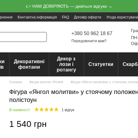
👉 НАМ ДОВІРЯЮТЬ — дивіться відгуки →
ернення
Контактна інформація
FAQ
Договір оферти
Угода користувач
Гра
+380 50 962 18 67
ПН-
Передзвонити вам?
Офо
Декор з
ки
Декоративні
лози і
Статуетки
Скарб
ів
фонтани
ротангу
Головна
Фігури ангели і Релігія
Фігура «Янгол молитви» у стоячому положе
Фігура «Янгол молитви» у стоячому положен
полістоун
В наявності
1 відгук
1 540 грн