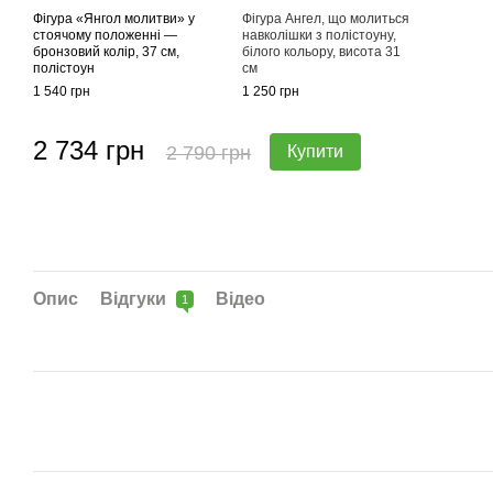
Фігура «Янгол молитви» у
Фігура Ангел, що молиться
стоячому положенні —
навколішки з полістоуну,
бронзовий колір, 37 см,
білого кольору, висота 31
полістоун
см
1 540 грн
1 250 грн
2 734 грн
2 790 грн
Купити
Опис
Відгуки
Відео
1