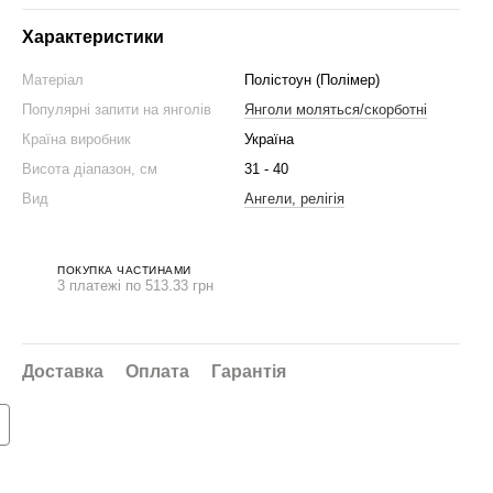
Характеристики
Матеріал
Полістоун (Полімер)
Популярні запити на янголів
Янголи моляться/скорботні
Країна виробник
Україна
Висота діапазон, см
31 - 40
Вид
Ангели, релігія
ПОКУПКА ЧАСТИНАМИ
3 платежі по 513.33 грн
нижка на набір 👇
Доставка
Оплата
Гарантія