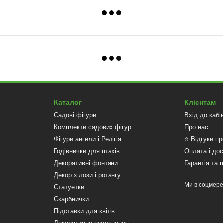
Каталог
Клієнтам
Садові фігури
Вхід до кабі
Комплекти садових фігур
Про нас
Фігури ангели і Релігія
⭐ Відгуки пр
Годівнички для птахів
Оплата і до
Декоративні фонтани
Гарантія та 
Декор з лози і ротангу
Ми в соцмер
Статуетки
Скарбнички
Підставки для квітів
Декоративне озеленення