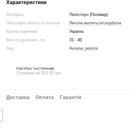
Характеристики
Матеріал
Полістоун (Полімер)
Популярні запити на янголів
Янголи моляться/скорботні
Країна виробник
Україна
Висота діапазон, см
31 - 40
Вид
Ангели, релігія
ПОКУПКА ЧАСТИНАМИ
3 платежі по 513.33 грн
нижка на набір 👇
Доставка
Оплата
Гарантія