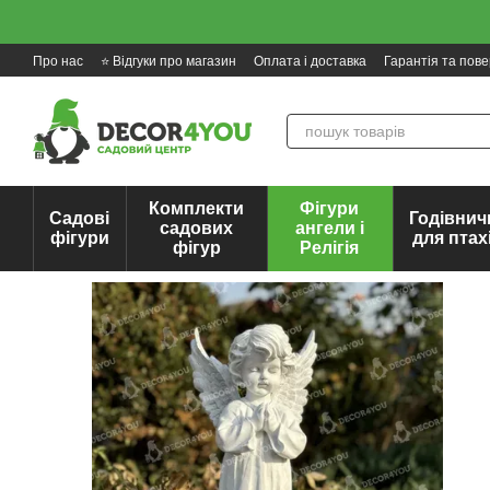
Перейти до основного контенту
Про нас
⭐ Відгуки про магазин
Оплата і доставка
Гарантія та пов
Комплекти
Фігури
Садові
Годівнич
садових
ангели і
фігури
для птах
фігур
Релігія