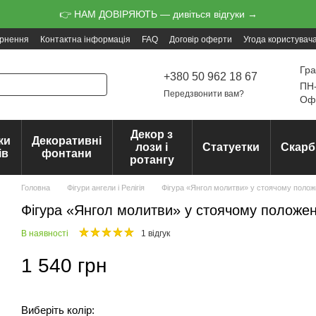
👉 НАМ ДОВІРЯЮТЬ — дивіться відгуки →
ернення
Контактна інформація
FAQ
Договір оферти
Угода користувач
Гра
+380 50 962 18 67
ПН-
Передзвонити вам?
Офо
Декор з
ки
Декоративні
лози і
Статуетки
Скарб
ів
фонтани
ротангу
Головна
Фігури ангели і Релігія
Фігура «Янгол молитви» у стоячому положен
Фігура «Янгол молитви» у стоячому положенн
В наявності
1 відгук
1 540 грн
Виберіть колір: