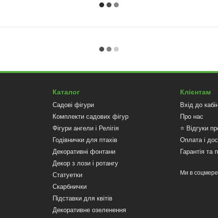
Каталог
Клієнтам
Садові фігури
Вхід до кабі
Комплекти садових фігур
Про нас
Фігури ангели і Релігія
⭐ Відгуки пр
Годівнички для птахів
Оплата і до
Декоративні фонтани
Гарантія та 
Декор з лози і ротангу
Ми в соцмер
Статуетки
Скарбнички
Підставки для квітів
Декоративне озеленення