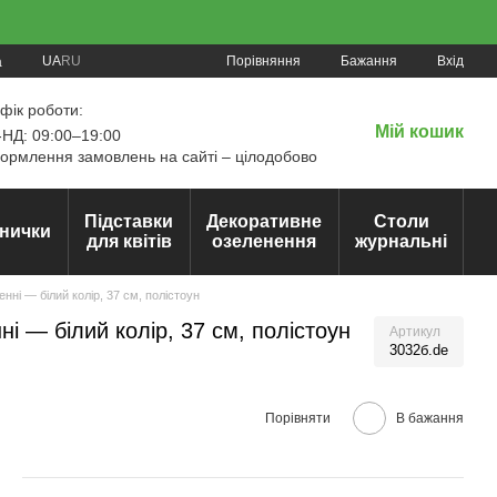
Порівняння
UA
RU
Бажання
Вхід
а
фік роботи:
Мій кошик
НД: 09:00–19:00
рмлення замовлень на сайті – цілодобово
Підставки
Декоративне
Столи
нички
для квітів
озеленення
журнальні
ні — білий колір, 37 см, полістоун
і — білий колір, 37 см, полістоун
Артикул
3032б.de
Порівняти
В бажання