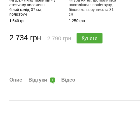
Фігура «Янгол молитви» у
Фігура Ангел, що молиться
стоячому положенні —
навколішки з полістоуну,
білий колір, 37 см,
білого кольору, висота 31
полістоун
см
1 540 грн
1 250 грн
2 734 грн
2 790 грн
Купити
Опис
Відгуки
Відео
1