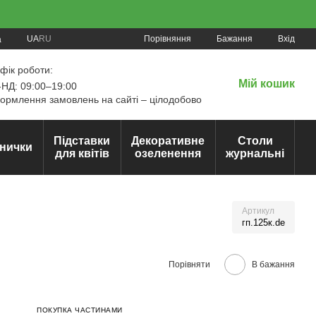
Порівняння
UA
RU
Бажання
Вхід
а
фік роботи:
Мій кошик
НД: 09:00–19:00
рмлення замовлень на сайті – цілодобово
Підставки
Декоративне
Столи
нички
для квітів
озеленення
журнальні
Артикул
гп.125к.de
Порівняти
В бажання
ПОКУПКА ЧАСТИНАМИ