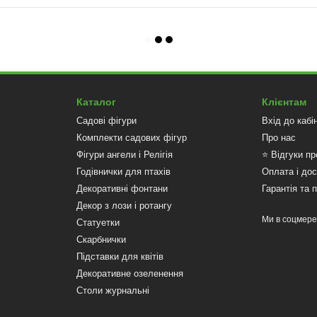
Каталог
Клієнтам
Садові фігури
Вхід до кабі
Комплекти садових фігур
Про нас
Фігури ангели і Релігія
⭐ Відгуки пр
Годівнички для птахів
Оплата і до
Декоративні фонтани
Гарантія та 
Декор з лози і ротангу
Ми в соцмер
Статуетки
Скарбнички
Підставки для квітів
Декоративне озеленення
Столи журнальні