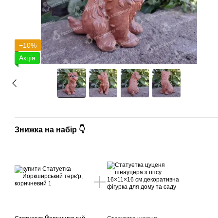
−10%
Акція
Знижка на набір 👇