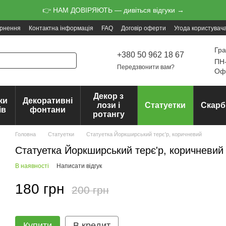
👉 НАМ ДОВІРЯЮТЬ — дивіться відгуки →
ернення
Контактна інформація
FAQ
Договір оферти
Угода користувач
Гра
+380 50 962 18 67
ПН-
Передзвонити вам?
Офо
Декор з
ки
Декоративні
лози і
Статуетки
Скарб
ів
фонтани
ротангу
Головна
Статуетки
Статуетка Йоркширський терє'р, коричневий
Статуетка Йоркширський терє'р, коричневий
В наявності
Написати відгук
180 грн
200 грн
Купити
В кредит