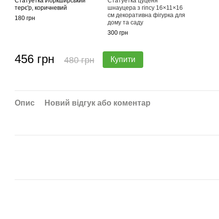
Статуетка Йоркширський
Статуетка цуценя
терє'р, коричневий
шнауцера з гіпсу 16×11×16
см декоративна фігурка для
180 грн
дому та саду
300 грн
456 грн
480 грн
Купити
Опис
Новий відгук або коментар