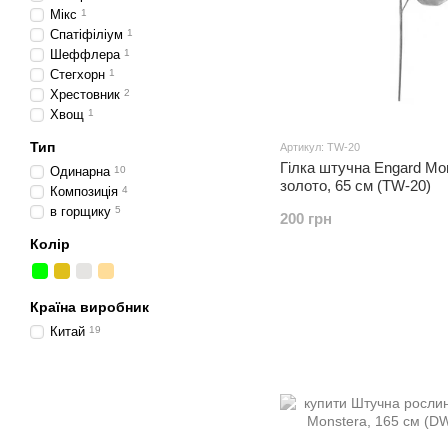
Мікс
1
Спатіфіліум
1
Шеффлера
1
Стегхорн
1
Хрестовник
2
Хвощ
1
Тип
Артикул: TW-20
Гілка штучна Engard Mon
Одинарна
10
золото, 65 см (TW-20)
Композиція
4
в горщику
5
200 грн
Колір
Країна виробник
Китай
19