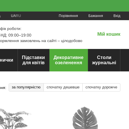
Порівняння
UA
RU
Бажання
Вхід
а
фік роботи:
Мій кошик
НД: 09:00–19:00
рмлення замовлень на сайті – цілодобово
Підставки
Декоративне
Столи
нички
для квітів
озеленення
журнальні
за популярністю
спочатку дешевше
спочатку дорожче
ня: