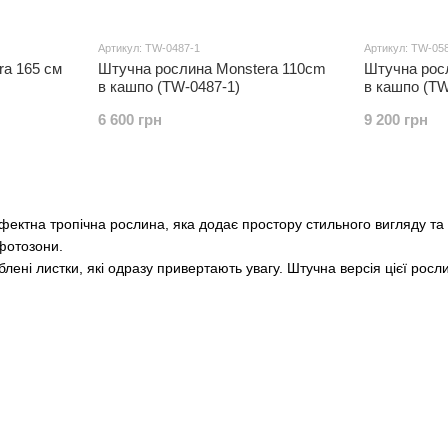
Артикул: TW-0487-1
Артикул: TW-05
ra 165 см
Штучна рослина Monstera 110cm
Штучна росл
в кашпо (TW-0487-1)
в кашпо (TW
6 600 грн
9 200 грн
ектна тропічна рослина, яка додає простору стильного вигляду та 
фотозони.
блені листки, які одразу привертають увагу. Штучна версія цієї рос
раїні.