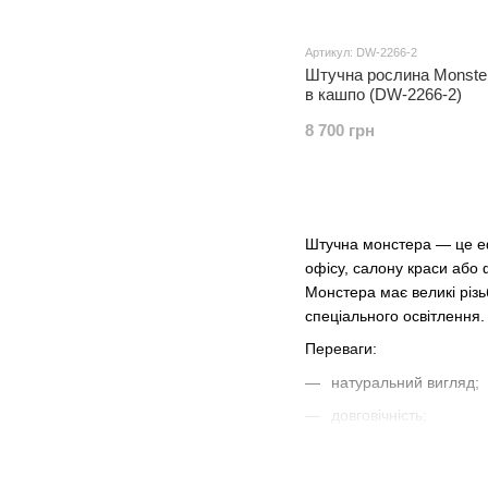
Артикул: DW-2266-2
Штучна рослина Monste
в кашпо (DW-2266-2)
8 700 грн
Штучна монстера — це еф
офісу, салону краси або 
Монстера має великі різь
спеціального освітлення.
Переваги:
натуральний вигляд;
довговічність;
не потребує догляду;
швидка доставка по Ук