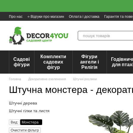
Перейти до основного контенту
Про нас
⭐ Відгуки про магазин
Оплата і доставка
Гарантія та пов
Комплекти
Фігури
Садові
Годівнич
садових
ангели і
фігури
для птах
фігур
Релігія
Головна
Декоративне озеленення
Штучні рослини
Штучна монстера - декорат
Штучні дерева
Штучні гілки та листя
Вид:
Монстера
Очистити фільтр