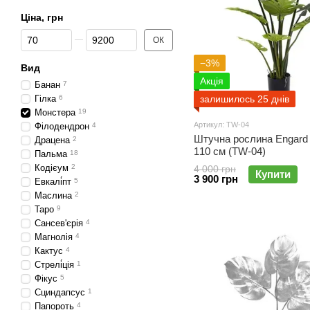
Ціна, грн
Від Ціна, грн
До Ціна, грн
ОК
−3%
Вид
Акція
Банан
7
Гілка
6
залишилось 25 днів
Монстера
19
Артикул: TW-04
Філодендрон
4
Штучна рослина Engard 
Драцена
2
110 см (TW-04)
Пальма
18
Кодієум
2
4 000 грн
Купити
3 900 грн
Евкалі́пт
5
Маслина
2
Таро
9
Сансев'єрія
4
Магнолія
4
Кактус
4
Стрелі́ція
1
Фікус
5
Сциндапсус
1
Папороть
4