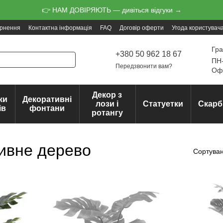
👉 НАМ ДОВІРЯЮТЬ — дивіться відгуки →
ернення
Контактна інформація
FAQ
Договір оферти
Угода користувач
Гра
+380 50 962 18 67
ПН-
Передзвонити вам?
Офо
Декор з
ки
Декоративні
лози і
Статуетки
Скарб
ів
фонтани
ротангу
ивне дерево
Сортуван