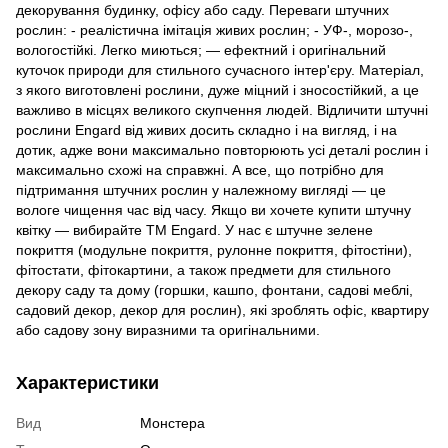
декорування будинку, офісу або саду. Переваги штучних
рослин: - реалістична імітація живих рослин; - УФ-, морозо-,
вологостійкі. Легко миються; — ефектний і оригінальний
куточок природи для стильного сучасного інтер'єру. Матеріал,
з якого виготовлені рослини, дуже міцний і зносостійкий, а це
важливо в місцях великого скупчення людей. Відличити штучні
рослини Engard від живих досить складно і на вигляд, і на
дотик, адже вони максимально повторюють усі деталі рослин і
максимально схожі на справжні. А все, що потрібно для
підтримання штучних рослин у належному вигляді — це
вологе чищення час від часу. Якщо ви хочете купити штучну
квітку — вибирайте ТМ Engard. У нас є штучне зелене
покриття (модульне покриття, рулонне покриття, фітостіни),
фітостати, фітокартини, а також предмети для стильного
декору саду та дому (горшки, кашпо, фонтани, садові меблі,
садовий декор, декор для рослин), які зроблять офіс, квартиру
або садову зону виразними та оригінальними.
Характеристики
Вид
Монстера