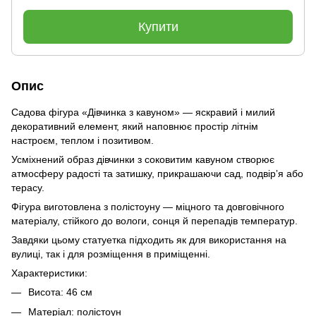
Купити
Опис
Садова фігура «Дівчинка з кавуном» — яскравий і милий
декоративний елемент, який наповнює простір літнім
настроєм, теплом і позитивом.
Усміхнений образ дівчинки з соковитим кавуном створює
атмосферу радості та затишку, прикрашаючи сад, подвірʼя або
терасу.
Фігура виготовлена з полістоуну — міцного та довговічного
матеріалу, стійкого до вологи, сонця й перепадів температур.
Завдяки цьому статуетка підходить як для використання на
вулиці, так і для розміщення в приміщенні.
Характеристики:
Висота: 46 см
Матеріал: полістоун