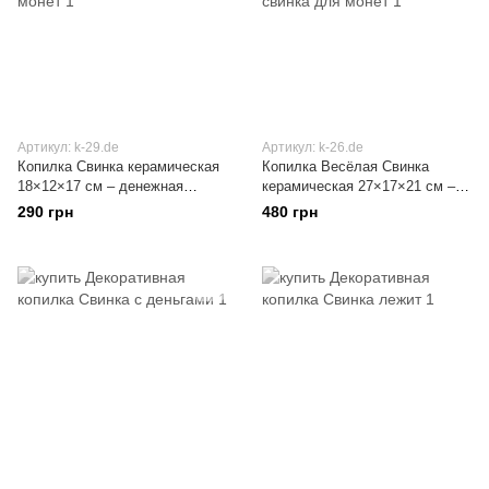
Артикул: k-29.de
Артикул: k-26.de
Копилка Свинка керамическая
Копилка Весёлая Свинка
18×12×17 см – денежная
керамическая 27×17×21 см –
копилка, декоративная свинка
денежная копилка,
290 грн
480 грн
для монет
декоративная свинка для
монет