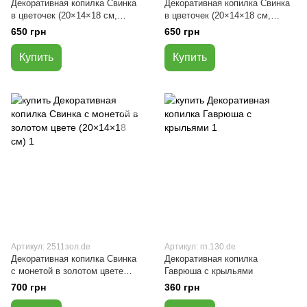
Декоративная копилка Свинка
Декоративная копилка Свинка
в цветочек (20×14×18 см,
в цветочек (20×14×18 см,
бежевый цвет)
розовый цвет)
650 грн
650 грн
Купить
Купить
Артикул: 2511зол.de
Артикул: гп.130.de
Декоративная копилка Свинка
Декоративная копилка
с монетой в золотом цвете
Гаврюша с крыльями
(20×14×18 см)
700 грн
360 грн