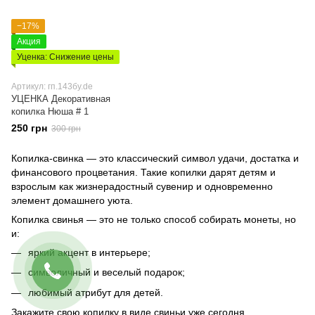
−17%
Акция
Уценка: Снижение цены
Артикул: гп.143бу.de
УЦЕНКА Декоративная
копилка Нюша # 1
250 грн
300 грн
Копилка-свинка — это классический символ удачи, достатка и
финансового процветания. Такие копилки дарят детям и
взрослым как жизнерадостный сувенир и одновременно
элемент домашнего уюта.
Копилка свинья — это не только способ собирать монеты, но
и:
яркий акцент в интерьере;
символичный и веселый подарок;
любимый атрибут для детей.
Закажите свою копилку в виде свиньи уже сегодня