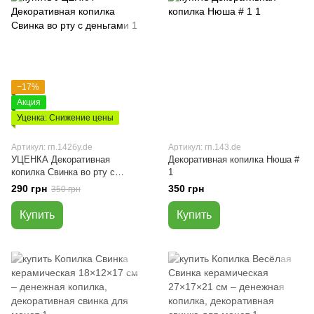
−17%
Акция
Уценка: Снижение цены
Артикул: гп.142бу.de
Артикул: гп.143.de
УЦЕНКА Декоративная
Декоративная копилка Нюша #
копилка Свинка во рту с
1
деньгами
290 грн
350 грн
350 грн
Купить
Купить