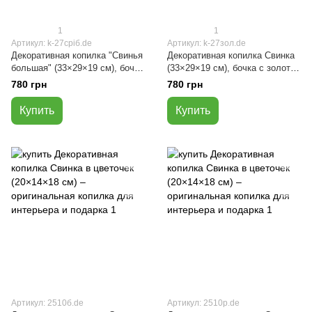
1
1
Артикул: k-27сріб.de
Артикул: k-27зол.de
Декоративная копилка "Свинья
Декоративная копилка Свинка
большая" (33×29×19 см), бочка
(33×29×19 см), бочка с золотой
с серебряной окантовкой —
окантовкой — копилка для
780 грн
780 грн
копилка для денег в виде
денег в виде свинки
свинки
Купить
Купить
Артикул: 2510б.de
Артикул: 2510р.de