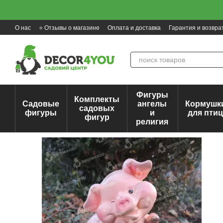
Перейти к основному контенту
О нас
⭐ Отзывы о магазине
Оплата и доставка
Гарантия и возвра
Фигуры
Комплекты
Садовые
ангелы
Кормушк
садовых
фигуры
и
для пти
фигур
религия