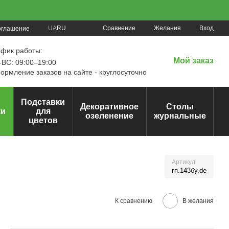
Сравнение
UA
RU
Желания
Вход
оглашение
афик работы:
Мой заказ
ВС: 09:00–19:00
рмление заказов на сайте - круглосуточно
Подставки
Декоративное
Столы
ки
для
озеленение
журнальные
цветов
Артикул
гп.143бу.de
К сравнению
В желания