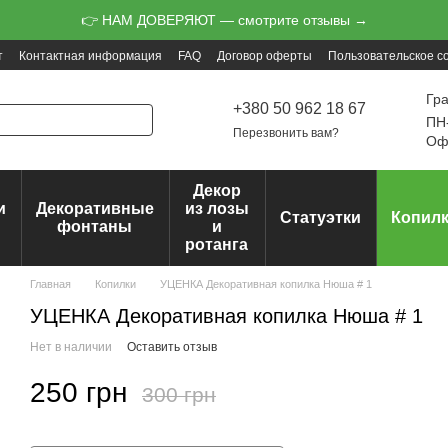
👉 НАМ ДОВЕРЯЮТ — смотрите отзывы →
т
Контактная информация
FAQ
Договор оферты
Пользовательское с
Гр
+380 50 962 18 67
ПН-
Перезвонить вам?
Офо
Декор
и
Декоративные
из лозы
Статуэтки
Копил
ц
фонтаны
и
ротанга
Главная
Копилки
УЦЕНКА Декоративная копилка Нюша # 1
УЦЕНКА Декоративная копилка Нюша # 1
Нет в наличии
Оставить отзыв
250 грн
300 грн