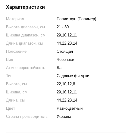
Характеристики
Материал
Полистоун (Полимер)
Высота диапазон, см
21 - 30
Ширина диапазон, см
29,16,12,11
Длина диапазон, см
44,22,23,14
Положение
Стоящая
Вид
Черепахи
Атмосферостойкость
Да
Тип
Садовые фигурки
Высота, см
22,10,12,8
Ширина, см
29,16,12,11
Длина, см
44,22,23,14
Цвет
Разноцветный
Страна производитель
Украина