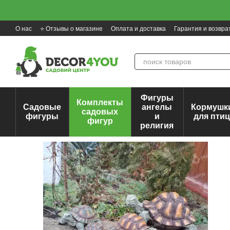
Перейти к основному контенту
О нас
⭐ Отзывы о магазине
Оплата и доставка
Гарантия и возвра
Фигуры
Комплекты
Садовые
ангелы
Кормушк
садовых
фигуры
и
для пти
фигур
религия