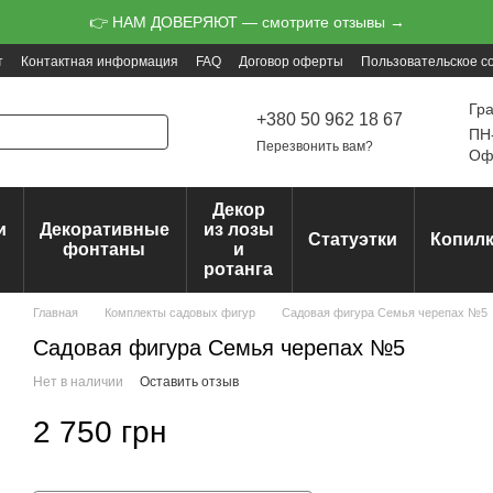
👉 НАМ ДОВЕРЯЮТ — смотрите отзывы →
т
Контактная информация
FAQ
Договор оферты
Пользовательское с
Гр
+380 50 962 18 67
ПН-
Перезвонить вам?
Офо
Декор
и
Декоративные
из лозы
Статуэтки
Копил
ц
фонтаны
и
ротанга
Главная
Комплекты садовых фигур
Садовая фигура Семья черепах №5
Садовая фигура Семья черепах №5
Нет в наличии
Оставить отзыв
2 750 грн