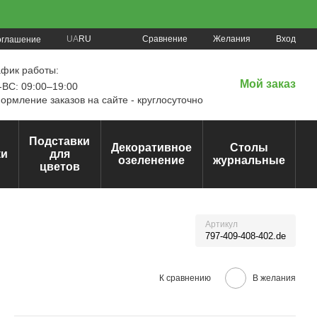
Сравнение
UA
RU
Желания
Вход
оглашение
афик работы:
Мой заказ
ВС: 09:00–19:00
рмление заказов на сайте - круглосуточно
Подставки
Декоративное
Столы
ки
для
озеленение
журнальные
цветов
Артикул
797-409-408-402.de
К сравнению
В желания