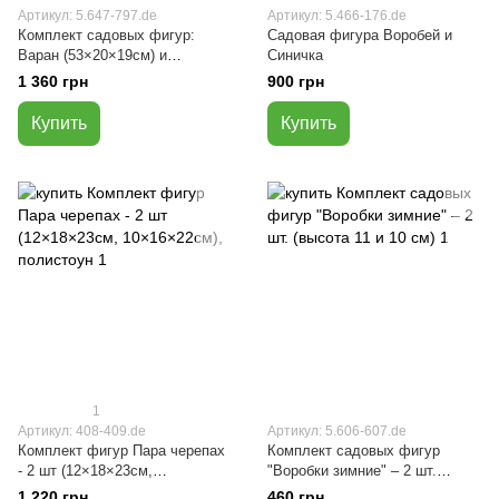
Артикул: 5.647-797.de
Артикул: 5.466-176.de
Комплект садовых фигур:
Садовая фигура Воробей и
Варан (53×20×19см) и
Синичка
Черепаха круглая малая
1 360 грн
900 грн
(14×11×8см) – декор из
полистоуна.
Купить
Купить
1
Артикул: 408-409.de
Артикул: 5.606-607.de
Комплект фигур Пара черепах
Комплект садовых фигур
- 2 шт (12×18×23см,
"Воробки зимние" – 2 шт.
10×16×22см), полистоун
(высота 11 и 10 см)
1 220 грн
460 грн