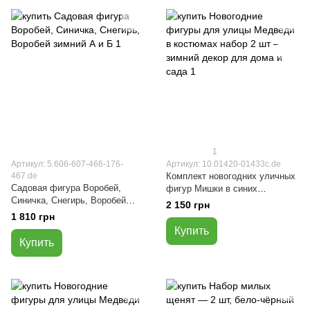
1
Артикул: 5.606-607-466-176-
Артикул: 10.01420-01433с.de
467.de
Комплект новогодних уличных
Садовая фигура Воробей,
фигур Мишки в синих
Синичка, Снегирь, Воробей
костюмах 2 шт (37×28×21 см і
2 150 грн
зимний А и Б
28×18×17 см)
1 810 грн
Купить
Купить