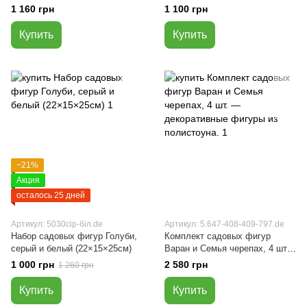
(22×15×12см) и Лисички
шт (12×18×23см, 8×11×14см)
1 160 грн
1 100 грн
(26×15×13см)
Купить
Купить
−21%
Акция
осталось 25 дней
Артикул: 5030сір-біл.de
Артикул: 5.647-408-409-797.de
Набор садовых фигур Голуби,
Комплект садовых фигур
серый и белый (22×15×25см)
Варан и Семья черепах, 4 шт.
— декоративные фигуры из
1 000 грн
2 580 грн
1 260 грн
полистоуна.
Купить
Купить