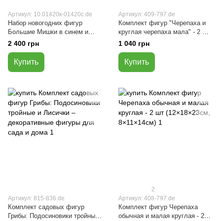
Артикул: 10.01420к-01420с.de
Артикул: 409-797.de
Набор новогодних фигур
Комплект фигур "Черепаха и
Большие Мишки в синем и
круглая черепаха мала" - 2 шт
красном костюме 37×28×21 см
(10×16×22см, 8×11×14см)
2 400 грн
1 040 грн
– зимний праздничный декор
Купить
Купить
2
Артикул: 815-836.de
Артикул: 408-797.de
Комплект садовых фигур
Комплект фигур Черепаха
Грибы: Подосиновики тройные
обычная и малая круглая - 2