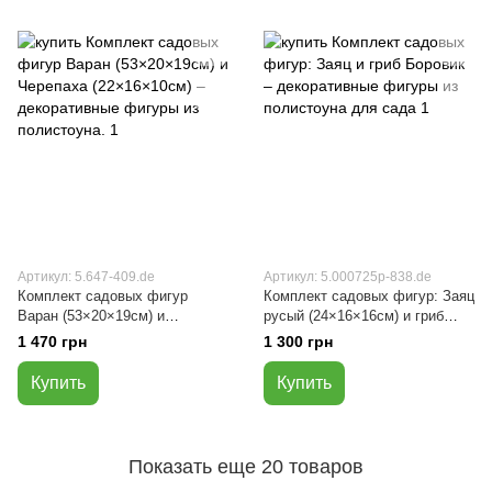
Артикул: 5.647-409.de
Артикул: 5.000725р-838.de
Комплект садовых фигур
Комплект садовых фигур: Заяц
Варан (53×20×19см) и
русый (24×16×16см) и гриб
Черепаха (22×16×10см) –
Боровик (23×14×14см)
1 470 грн
1 300 грн
декоративные фигуры из
полистоуна.
Купить
Купить
Показать еще 20 товаров