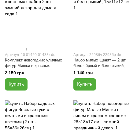
1
Артикул: 10.01420-01433к.de
Артикул: 2298бч-2298бр.de
Комплект новогодних уличных
Набор милых щенят — 2 шт,
фигур Мишки в красных
бело-чёрный и бело-рыжий,
костюмах 2 шт (37×28×21 см и
15×11×12 см
2 150 грн
1 140 грн
28×18×17 см)
Купить
Купить