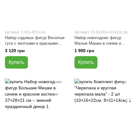
Артикул: 5.951-951ч.de
Артикул: 10.01433ч-01433с.de
Набор садовых фигур Веселые
Набор новогодних фигур
гуси с желтыми и красными
Малые Мишки в синем и
цветами (2 шт. - 55×36×26см)
красном костюме 28×18×17 см
3 120 грн
1 900 грн
– зимний праздничный декор.
Купить
Купить