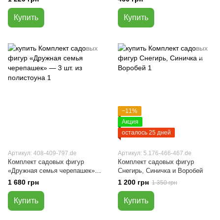
Купить
Купить
−11%
Акция
осталось 25 дней
Артикул: 408-409-797.de
Артикул: 5.176-466-467.de
Комплект садовых фигур
Комплект садовых фигур
«Дружная семья черепашек»
Снегирь, Синичка и Воробей
— 3 шт. из полистоуна
1 680 грн
1 200 грн
1 350 грн
Купить
Купить