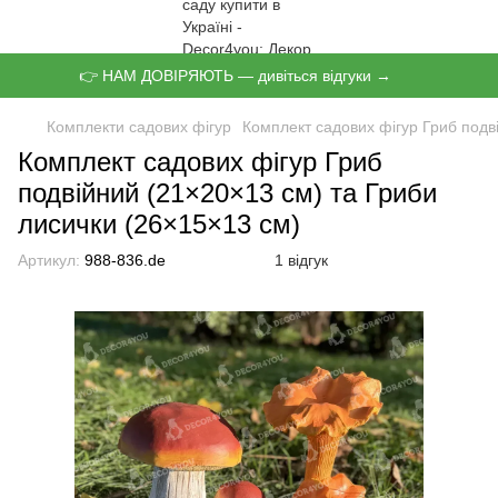
👉 НАМ ДОВІРЯЮТЬ — дивіться відгуки →
Комплекти садових фігур
Комплект садових фігур Гриб подв
Комплект садових фігур Гриб
подвійний (21×20×13 см) та Гриби
лисички (26×15×13 см)
Артикул:
988-836.de
1 відгук