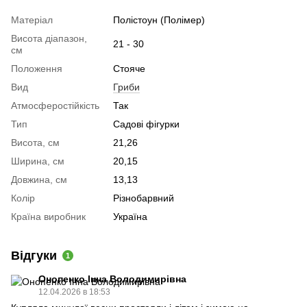
Матеріал
Полістоун (Полімер)
Висота діапазон,
21 - 30
см
Положення
Стояче
Вид
Гриби
Атмосферостійкість
Так
Тип
Садові фігурки
Висота, см
21,26
Ширина, см
20,15
Довжина, см
13,13
Колір
Різнобарвний
Країна виробник
Україна
Відгуки
1
Онопенко Інна Володимирівна
12.04.2026 в 18:53