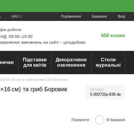
Порівняння
UA
RU
Бажання
Вхід
а
фік роботи:
Мій кошик
НД: 09:00–19:00
рмлення замовлень на сайті – цілодобово
Підставки
Декоративне
Столи
нички
для квітів
озеленення
журнальні
24×16×16 см) та гриб Боровик (23×14×14 см)
×16 см) та гриб Боровик
Артикул
5.000725р-838.de
Порівняти
В бажання