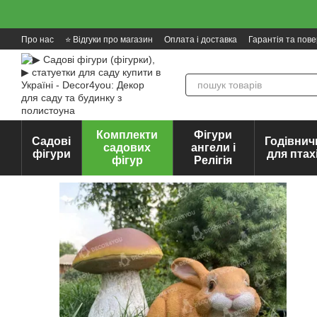
Перейти до основного контенту
Про нас
⭐ Відгуки про магазин
Оплата і доставка
Гарантія та пов
Комплекти
Фігури
Садові
Годівнич
садових
ангели і
фігури
для птах
фігур
Релігія