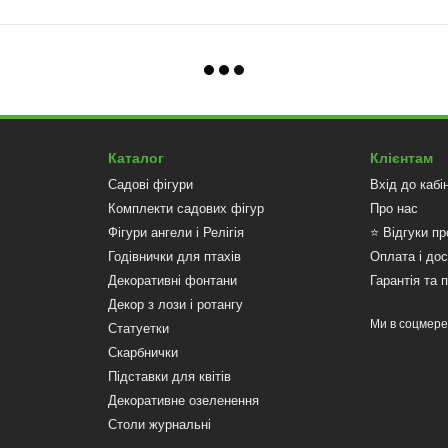
Каталог
Клієнтам
Садові фігури
Вхід до кабі
Комплекти садових фігур
Про нас
Фігури ангели і Релігія
⭐ Відгуки пр
Годівнички для птахів
Оплата і до
Декоративні фонтани
Гарантія та 
Декор з лози і ротангу
Ми в соцмер
Статуетки
Скарбнички
Підставки для квітів
Декоративне озеленення
Столи журнальні