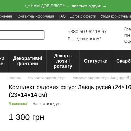
👉 НАМ ДОВІРЯЮТЬ — дивіться відгуки →
ернення
Контактна інформація
FAQ
Договір оферти
Угода користувач
Гра
+380 50 962 18 67
ПН-
Передзвонити вам?
Офо
Декор з
ки
Декоративні
лози і
Статуетки
Скарб
ів
фонтани
ротангу
Головна
Комплекти садових фігур
Комплект садових фігур: Заєць русий (
Комплект садових фігур: Заєць русий (24×16
(23×14×14 см)
В наявності
Написати відгук
1 300 грн