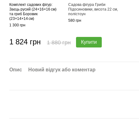
Комплект садових фігур:
Садова фігура Гриби
Заєць русий (24×16×16 см)
Підосиновики, висота 22 см,
та гриб Боровик
полістоун
(23×14×14 см)
580 грн
1 300 грн
1 824 грн
1 880 грн
Купити
Опис
Новий відгук або коментар