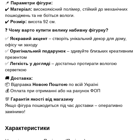
📌
Параметри фігури:
✔️
Матеріал:
високоякісний полімер, стійкий до механічних
пошкоджень та не боїться вологи.
✔️
Розмір:
висота 92 см.
❓
Чому варто купити велику набивну фігурку?
✅
Яскравий акцент
– створіть унікальний декор для дому,
офісу чи заходу
✅
Оригінальний подарунок
– здивуйте близьких креативним
презентом
✅
Легкість у догляді
– достатньо протирати вологою
серветкою
🚚
Доставка:
📦 Відправка
Новою Поштою
по всій Україні
💰 Оплата при отриманні або на рахунок ФОП
💯
Гарантія якості від магазину
Якщо фігура пошкодиться під час доставки – оперативно
замінимо!
Характеристики