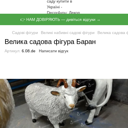
👉 НАМ ДОВІРЯЮТЬ — дивіться відгуки →
Садові фігури
Великі набивні садові фігури
Велика садова 
Велика садова фігура Баран
Артикул:
6.08.de
Написати відгук