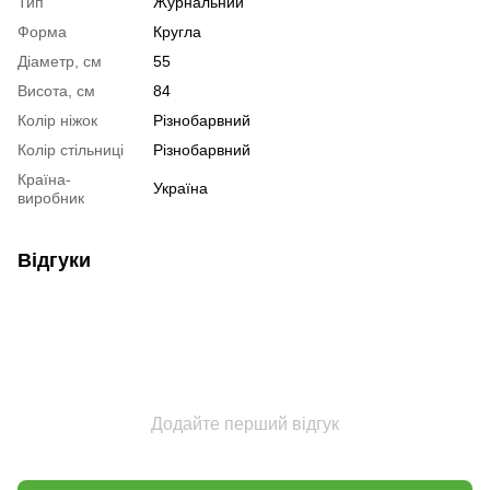
Тип
Журнальний
Форма
Кругла
Діаметр, см
55
Висота, см
84
Колір ніжок
Різнобарвний
Колір стільниці
Різнобарвний
Країна-
Україна
виробник
Відгуки
Додайте перший відгук