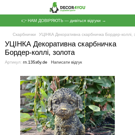
👉 НАМ ДОВІРЯЮТЬ — дивіться відгуки →
Скарбнички
УЦІНКА Декоративна скарбничка Бордер-коллі, 
УЦІНКА Декоративна скарбничка
Бордер-коллі, золота
Артикул:
гп.135збу.de
Написати відгук