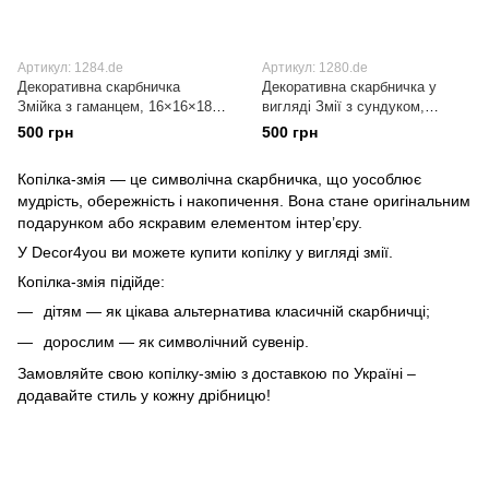
Артикул: 1284.de
Артикул: 1280.de
Декоративна скарбничка
Декоративна скарбничка у
Змійка з гаманцем, 16×16×18
вигляді Змії з сундуком,
см
16×16×18 см
500 грн
500 грн
Копілка-змія — це символічна скарбничка, що уособлює
мудрість, обережність і накопичення. Вона стане оригінальним
подарунком або яскравим елементом інтер’єру.
У Decor4you ви можете купити копілку у вигляді змії.
Копілка-змія підійде:
дітям — як цікава альтернатива класичній скарбничці;
дорослим — як символічний сувенір.
Замовляйте свою копілку-змію з доставкою по Україні –
додавайте стиль у кожну дрібницю!