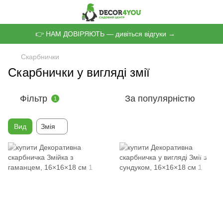
👉 НАМ ДОВІРЯЮТЬ — дивіться відгуки →
Скарбнички
Скарбнички у вигляді змії
Фільтр
За популярністю
1
Вид
Змія