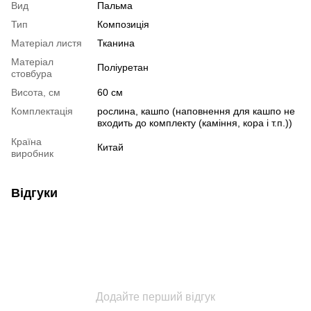
Вид
Пальма
Тип
Композиція
Матеріал листя
Тканина
Матеріал
Поліуретан
стовбура
Висота, см
60 см
Комплектація
рослина, кашпо (наповнення для кашпо не
входить до комплекту (каміння, кора і т.п.))
Країна
Китай
виробник
Відгуки
Додайте перший відгук