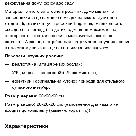
декорування дому, офісу або саду.
Матеріал, з якого виготовлені рослини, дуже міцний та
зносостійкий, а це важливо в місцях великого скупчення
людей. Відрізнити штучні рослини Engard від живих досить
складно і на вигляд, і на дотик, адже вони максимально
повторюють всі деталі рослин і максимально схожі на
справжні. А все, що потрібно для підтримання штучних рослин
в належному вигляді - це волога чистка час від часу.
Переваги штучних рослин:
реалістична імітація живих рослин;
УФ-, морозо-, вологостійкі. Легко миються;
ефектний і оригінальний куточок природи для стильного
сучасного інтер'єру.
Розмір дерева:
60х60х60 см.
Розмір кашпо:
28х28х28 см. (наповнення для кашпо не
входить до комплекту (каміння, кора і т.п.))
Характеристики