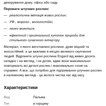
декорування дому, офісу або саду.
Переваги штучних рослин:
реалістична імітація живих рослин;
УФ-, морозо-, вологостійкі;
легко миються;
ефектний і оригінальний куточок природи для
стильного сучасного інтер'єру.
Матеріал, з якого виготовлені рослини, дуже міцний та
зносостійкий, а це важливо в місцях великого скупчення
людей. Відрізнити штучні рослини Engard від живих досить
складно і на вигляд, і на дотик, адже вони максимально
повторюють всі деталі рослин і максимально схожі на
справжні. А все, що потрібно для підтримання штучних рослин
в належному вигляді - це волога чистка час від часу.
Характеристики
Вид
Пальма
Тип
в горщику