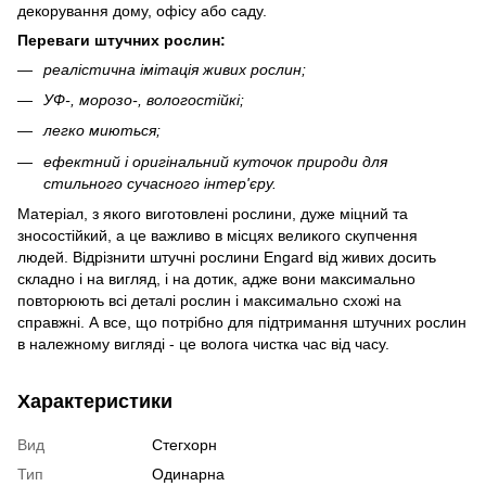
декорування дому, офісу або саду.
Переваги штучних рослин:
реалістична імітація живих рослин;
УФ-, морозо-, вологостійкі;
легко миються;
ефектний і оригінальний куточок природи для
стильного сучасного інтер'єру.
Матеріал, з якого виготовлені рослини, дуже міцний та
зносостійкий, а це важливо в місцях великого скупчення
людей. Відрізнити штучні рослини Engard від живих досить
складно і на вигляд, і на дотик, адже вони максимально
повторюють всі деталі рослин і максимально схожі на
справжні. А все, що потрібно для підтримання штучних рослин
в належному вигляді - це волога чистка час від часу.
Характеристики
Вид
Стегхорн
Тип
Одинарна