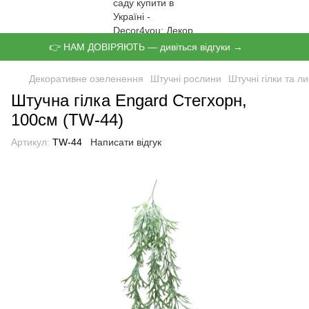
👉 НАМ ДОВІРЯЮТЬ — дивіться відгуки →
Декоративне озеленення
Штучні рослини
Штучні гілки та л
Штучна гілка Engard Стегхорн,
100cм (TW-44)
Артикул:
TW-44
Написати відгук