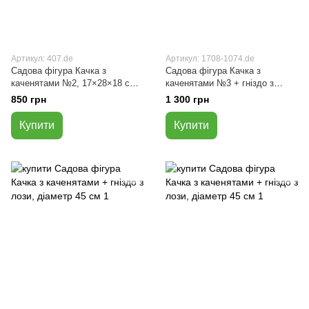
Артикул: 407.de
Артикул: 1708-1074.de
Садова фігура Качка з
Садова фігура Качка з
каченятами №2, 17×28×18 см,
каченятами №3 + гніздо з
декор для саду і дому
лози, діаметр 45 см
850 грн
1 300 грн
Купити
Купити