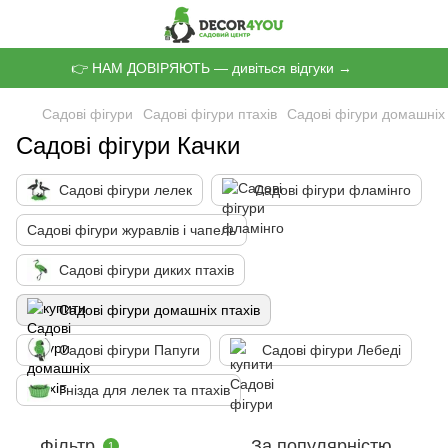
👉 НАМ ДОВІРЯЮТЬ — дивіться відгуки →
Садові фігури
Садові фігури птахів
Садові фігури домашніх 
Садові фігури Качки
Садові фігури лелек
Садові фігури фламінго
Садові фігури журавлів і чапель
Садові фігури диких птахів
Садові фігури домашніх птахів
Садові фігури Папуги
Садові фігури Лебеді
Гнізда для лелек та птахів
Фільтр
За популярністю
1