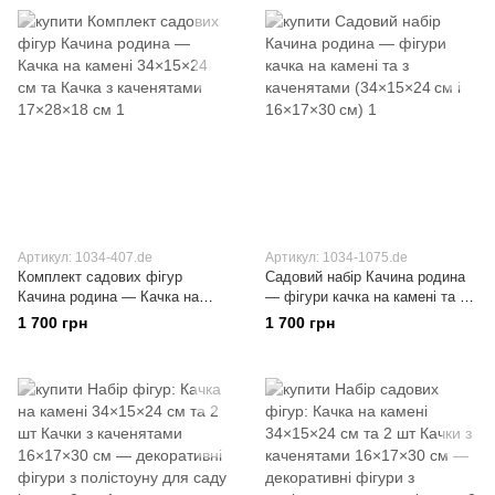
Артикул: 1034-407.de
Артикул: 1034-1075.de
Комплект садових фігур
Садовий набір Качина родина
Качина родина — Качка на
— фігури качка на камені та з
камені 34×15×24 см та Качка з
каченятами (34×15×24 см і
1 700 грн
1 700 грн
каченятами 17×28×18 см
16×17×30 см)