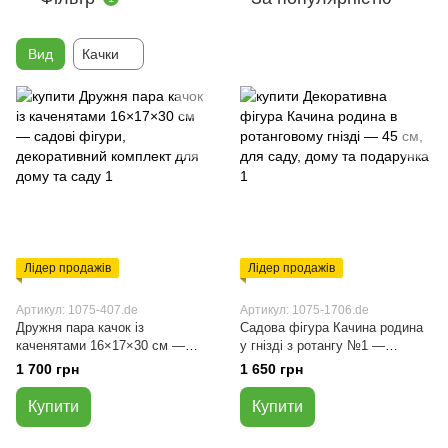
Вид
Качки
Лідер продажів
Лідер продажів
Артикул: 1075-407.de
Артикул: 1075-1706.de
Дружня пара качок із
Садова фігура Качина родина
каченятами 16×17×30 см —
у гнізді з ротангу №1 —
садові фігури, декоративний
декоративна композиція,
1 700 грн
1 650 грн
комплект для дому та саду
діаметр 45 см
Купити
Купити