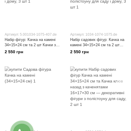
Артикул: 5.001034-1075-407.de
Артикул: 1034-1074-1075.de
Набір фігур: Качка на камені
Набір садових фігур: Качка на
34×15×24 см та 2 шт Качки з
камені 34×15×24 см та 2 шт
каченятами 16×17×30 см —
Качки з каченятами 16×17×30
2 550 грн
2 550 грн
декоративні фігури з
см — декоративні фігури з
полістоуну для саду і дому, 3
полістоуну для саду і дому, 3
шт
шт