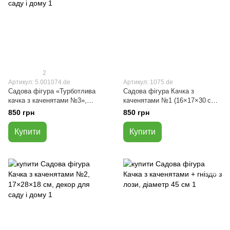
2
Артикул: 5.001074.de
Артикул: 1075.de
Садова фігура «Турботлива
Садова фігура Качка з
качка з каченятами №3»,
каченятами №1 (16×17×30 см),
16×17×30 см, полістоун
полістоун
850 грн
850 грн
Купити
Купити