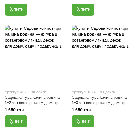
см, 2 шт
Купити
Купити
Артикул: 407-1706дек.de
Артикул: 1074-1706дек.de
Садова фігура Качина родина
Садова фігура Качина родина
№2 у гнізді з ротангу діаметр
№3 у гнізді з ротангу діаметр
45 см — декор для дому
45 см — декор для дому
1 650 грн
1 650 грн
Купити
Купити