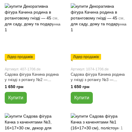
Лідер продажів
Лідер продажів
Артикул: 407-1706.de
Артикул: 1074-1706.de
Садова фігура Качина родина
Садова фігура Качина родина
у гнізді з ротангу №2 —
у гнізді з ротангу №3 —
декоративна композиція,
декоративна композиція,
1 650 грн
1 650 грн
діаметр 45 см
діаметр 45 см
Купити
Купити