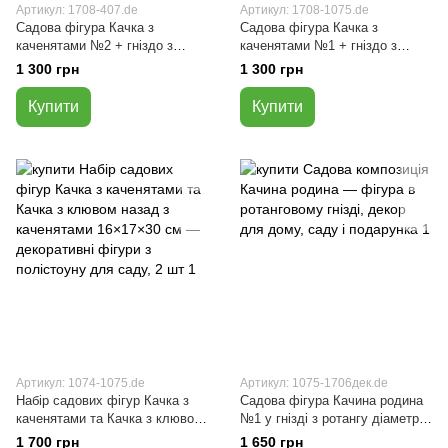
Артикул: 1708-407.de
Артикул: 1708-1075.de
Садова фігура Качка з
Садова фігура Качка з
каченятами №2 + гніздо з
каченятами №1 + гніздо з
лози, діаметр 45 см
лози, діаметр 45 см
1 300 грн
1 300 грн
Купити
Купити
Артикул: 1074-1075.de
Артикул: 1075-1706дек.de
Набір садових фігур Качка з
Садова фігура Качина родина
каченятами та Качка з клювом
№1 у гнізді з ротангу діаметр
назад з каченятами 16×17×30
45 см — декор для дому
1 700 грн
1 650 грн