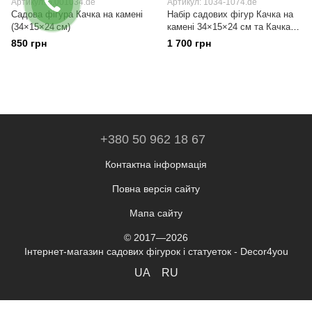
Артикул: 5.001034.de
Артикул: 1034-1074.de
Садова фігура Качка на камені
Набір садових фігур Качка на
(34×15×24 см)
камені 34×15×24 см та Качка
клюв назад з каченятами
850 грн
1 700 грн
16×17×30 см, 2 шт
+380 50 962 18 67
Контактна інформація
Повна версія сайту
Мапа сайту
© 2017—2026
Інтернет-магазин садових фігурок і статуеток - Decor4you
UA
RU
,