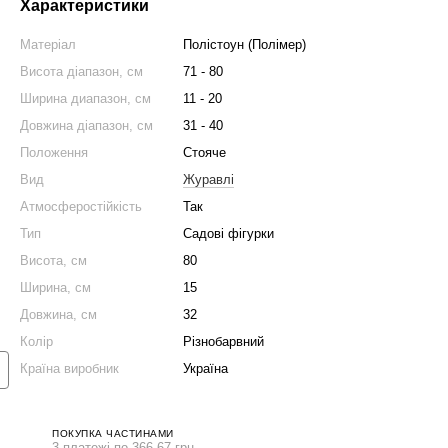
Характеристики
Матеріал
Полістоун (Полімер)
Висота діапазон, см
71 - 80
Ширина диапазон, см
11 - 20
Довжина діапазон, см
31 - 40
Положення
Стояче
Вид
Журавлі
Атмосферостійкість
Так
Тип
Садові фігурки
Висота, см
80
нижка на набір 👇
Ширина, см
15
Довжина, см
32
Колір
Різнобарвний
Країна виробник
Україна
ПОКУПКА ЧАСТИНАМИ
3 платежі по 366.67 грн