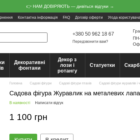
👉 НАМ ДОВІРЯЮТЬ — дивіться відгуки →
ернення
Контактна інформація
FAQ
Договір оферти
Угода користувач
Гра
+380 50 962 18 67
ПН-
Передзвонити вам?
Офо
Декор з
ки
Декоративні
лози і
Статуетки
Скарб
ів
фонтани
ротангу
Головна
Садові фігури
Садові фігури птахів
Садові фігури журавлів і 
Садова фігура Журавлик на металевих лап
В наявності
Написати відгук
1 100 грн
Купити
В кредит