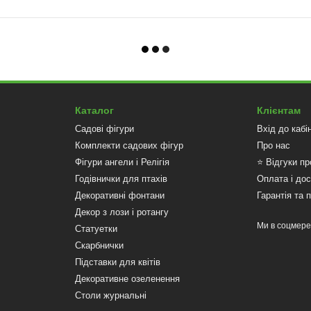
Каталог
Клієнтам
Садові фігури
Вхід до кабі
Комплекти садових фігур
Про нас
Фігури ангели і Релігія
⭐ Відгуки пр
Годівнички для птахів
Оплата і до
Декоративні фонтани
Гарантія та 
Декор з лози і ротангу
Ми в соцмер
Статуетки
Скарбнички
Підставки для квітів
Декоративне озеленення
Столи журнальні