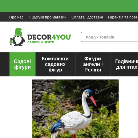
Перейти до основного контенту
Про нас
⭐ Відгуки про магазин
Оплата і доставка
Гарантія та пов
Комплекти
Фігури
Садові
Годівнич
садових
ангели і
фігури
для птах
фігур
Релігія