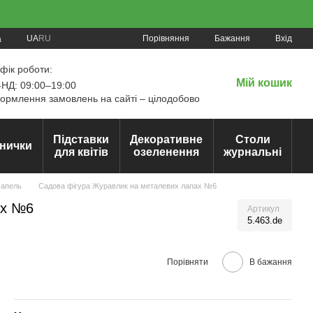
Порівняння
UA
RU
Бажання
Вхід
а
фік роботи:
Мій кошик
НД: 09:00–19:00
рмлення замовлень на сайті – цілодобово
Підставки
Декоративне
Столи
нички
для квітів
озеленення
журнальні
чапель
Садова фігура Журавлик на металевих лапах №6
ах №6
Артикул
5.463.de
Порівняти
В бажання