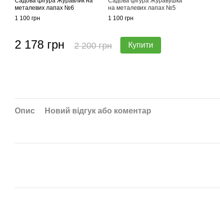
Садова фігура Журавлик на
Садова фігура Журавушка
металевих лапах №6
на металевих лапах №5
1 100 грн
1 100 грн
2 178 грн
2 200 грн
Купити
Опис
Новий відгук або коментар