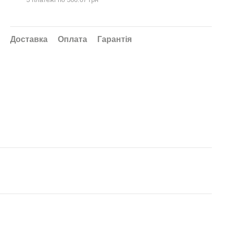
адова фігура Журавлик на
Фігура садова Журавка на
еталевих лапах №6
металевих лапах №2
 100 грн
990 грн
Доставка
Оплата
Гарантія
2 048 грн
2 090 грн
Купити