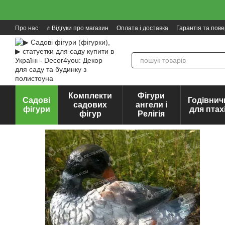
Перейти до основного контенту
Про нас
⭐ Відгуки про магазин
Оплата і доставка
Гарантія та пов
Комплекти
Фігури
Садові
Годівнич
садових
ангели і
фігури
для птах
фігур
Релігія