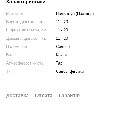
Характеристики
Матеріал
Полістоун (Полімер)
Висота діапазон, см
11 - 20
Ширина диапазон, см
11 - 20
Довжина діапазон, см
11 - 20
Положення
Сидяче
Вид
Качки
Атмосферостійкість
Так
Тип
Садові фігурки
Доставка
Оплата
Гарантія