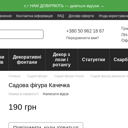
👉 НАМ ДОВІРЯЮТЬ — дивіться відгуки →
ернення
Контактна інформація
FAQ
Договір оферти
Угода користувач
Гра
+380 50 962 18 67
ПН-
Передзвонити вам?
Офо
Декор з
ки
Декоративні
лози і
Статуетки
Скарб
ів
фонтани
ротангу
Головна
Садові фігури
Садові фігури птахів
Садові фігури домашніх п
Садова фігура Качечка
Немає в наявності
Написати відгук
190 грн
Повідомити, коли з'явиться