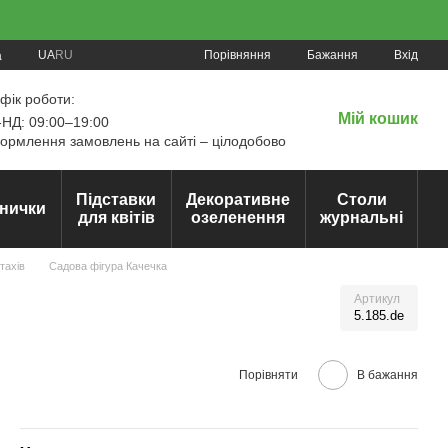
Порівняння
UA
RU
Бажання
Вхід
а
фік роботи:
Мій кошик
НД: 09:00–19:00
рмлення замовлень на сайті – цілодобово
Підставки
Декоративне
Столи
нички
для квітів
озеленення
журнальні
тахів
Садова фігура Качечка
Артикул
5.185.de
Порівняти
В бажання