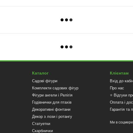
Каталог
Клієнтам
Садові фігури
Вхід до кабі
Комплекти садових фігур
Про нас
Фігури ангели і Релігія
⭐ Відгуки пр
Годівнички для птахів
Оплата і до
Декоративні фонтани
Гарантія та 
Декор з лози і ротангу
Ми в соцмер
Статуетки
Скарбнички