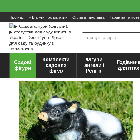
Перейти до основного контенту
Про нас
⭐ Відгуки про магазин
Оплата і доставка
Гарантія та пов
Комплекти
Фігури
Садові
Годівнич
садових
ангели і
фігури
для птах
фігур
Релігія