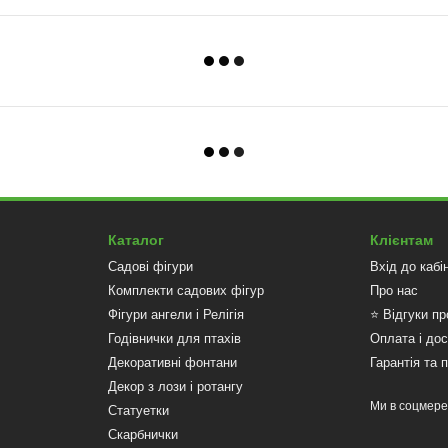
Каталог
Клієнтам
Садові фігури
Вхід до кабі
Комплекти садових фігур
Про нас
Фігури ангели і Релігія
⭐ Відгуки пр
Годівнички для птахів
Оплата і до
Декоративні фонтани
Гарантія та 
Декор з лози і ротангу
Ми в соцмер
Статуетки
Скарбнички