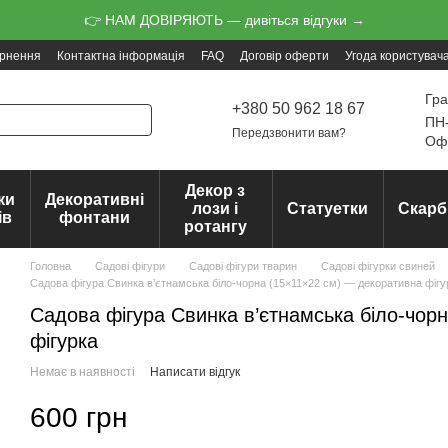
👉 НАМ ДОВІРЯЮТЬ — дивіться відгуки →
ернення
Контактна інформація
FAQ
Договір оферти
Угода користувач
Гра
+380 50 962 18 67
ПН-
Передзвонити вам?
Офо
Декор з
ки
Декоративні
лози і
Статуетки
Скарб
ів
фонтани
ротангу
Головна
Садові фігури
Садові фігури тварин
Садові фігурки свиней
Садова фігура Свинка в’єтнамська біло-чорна (15×11×22 см) — декоративна фігу
Садова фігура Свинка в’єтнамська біло-чор
фігурка
Немає в наявності
Написати відгук
600 грн