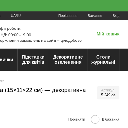
Порівняння
UA
RU
Бажання
Вхід
а
фік роботи:
Мій кошик
НД: 09:00–19:00
рмлення замовлень на сайті – цілодобово
Підставки
Декоративне
Столи
нички
для квітів
озеленення
журнальні
рка
на (15×11×22 см) — декоративна
Артикул
5.249.de
Порівняти
В бажання