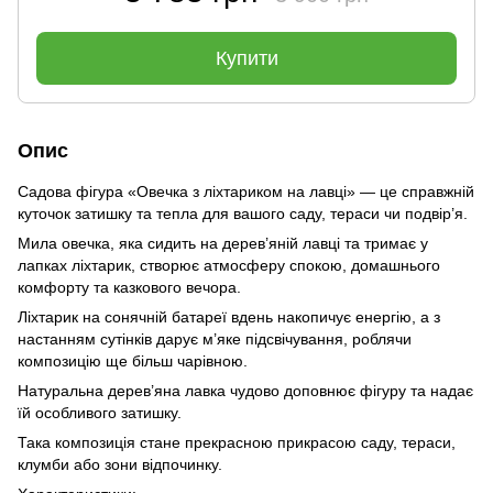
Купити
Опис
Садова фігура «Овечка з ліхтариком на лавці» — це справжній
куточок затишку та тепла для вашого саду, тераси чи подвір’я.
Мила овечка, яка сидить на дерев’яній лавці та тримає у
лапках ліхтарик, створює атмосферу спокою, домашнього
комфорту та казкового вечора.
Ліхтарик на сонячній батареї вдень накопичує енергію, а з
настанням сутінків дарує м’яке підсвічування, роблячи
композицію ще більш чарівною.
Натуральна дерев’яна лавка чудово доповнює фігуру та надає
їй особливого затишку.
Така композиція стане прекрасною прикрасою саду, тераси,
клумби або зони відпочинку.