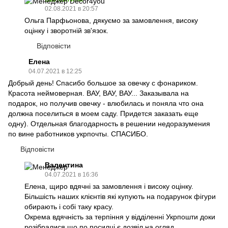
02.08.2021 в 20:57
Ольга Парфьонова, дякуємо за замовлення, високу
оцінку і зворотній зв'язок.
Відповісти
Елена
04.07.2021 в 12:25
Добрый день! Спасибо большое за овечку с фонариком.
Красота неймоверная. ВАУ, ВАУ, ВАУ... Заказывала на
подарок, но получив овечку - влюбилась и поняла что она
должна поселиться в моем саду. Придется заказать еще
одну). Отдельная благодарность в решении недоразумения
по вине работников укрпочты. СПАСИБО.
Відповісти
Валентина
04.07.2021 в 16:36
Елена, щиро вдячні за замовлення і високу оцінку.
Більшість наших клієнтів які купують на подарунок фігури
обирають і собі таку красу.
Окрема вдячність за терпіння у відділенні Укрпошти доки
розібралися що по посилці є дозвіл на огляд.