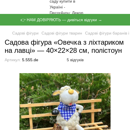
👉 НАМ ДОВІРЯЮТЬ — дивіться відгуки →
Садові фігури
Садові фігури тварин
Садові фігури баранів і
Садова фігура «Овечка з ліхтариком
на лавці» — 40×22×28 см, полістоун
Артикул:
5.555.de
5 відгуків