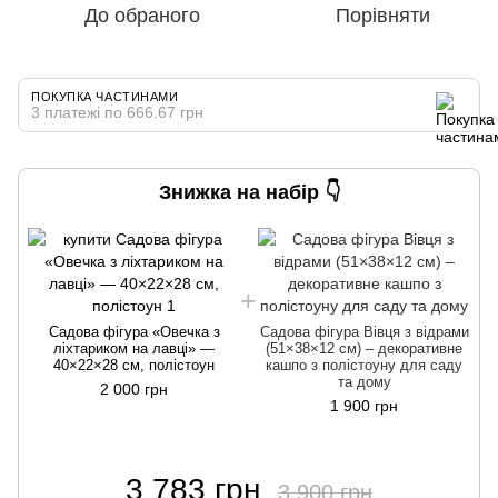
До обраного
Порівняти
ПОКУПКА ЧАСТИНАМИ
3 платежі по 666.67 грн
Знижка на набір 👇
Садова фігура «Овечка з
Садова фігура Вівця з відрами
ліхтариком на лавці» —
(51×38×12 см) – декоративне
40×22×28 см, полістоун
кашпо з полістоуну для саду
та дому
2 000 грн
1 900 грн
3 783 грн
3 900 грн