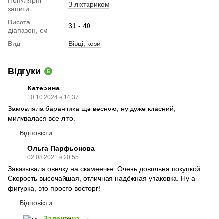
Популярні
З ліхтариком
запити:
Висота
31 - 40
діапазон, см
Вид
Вівці, кози
Відгуки
5
Катерина
10.10.2024 в 14:37
Замовляла баранчика ще весною, ну дуже класний,
милувалася все літо.
Відповісти
Ольга Парфьонова
02.08.2021 в 20:55
Заказывала овечку на скамеечке. Очень довольна покупкой.
Скорость высочайшая, отличная надёжная упаковка. Ну а
фигурка, это просто восторг!
Відповісти
Валентина