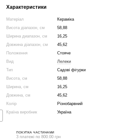
Характеристики
Матеріал
Кераміка
Висота діапазон, см
58,88
Ширина диапазон, см
16,25
Довжина діапазон, см
45,62
Положення
Стояче
Вид
Лелеки
Тип
Садові фігурки
Висота, см
58,88
нижка на набір 👇
Ширина, см
16,25
Довжина, см
45,62
Колір
Різнобарвний
Країна виробник
Україна
ПОКУПКА ЧАСТИНАМИ
3 платежі по 800.00 грн