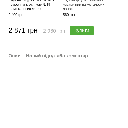
Садова фігура Сім'я лелек з
Садова фігура Лелеченя
немовлям дівчинкою №49
керамічний на металевих
на металевих лапах
лапах
2 400 грн
560 грн
2 871 грн
2 960 грн
Купити
Опис
Новий відгук або коментар