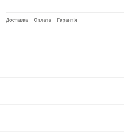
адова фігура Сім'я лелек з
Садова фігура Лелека
емовлям дівчинкою №49
малий керамічний на
а металевих лапах
металевих лапах
 400 грн
560 грн
Доставка
Оплата
Гарантія
2 871 грн
2 960 грн
Купити