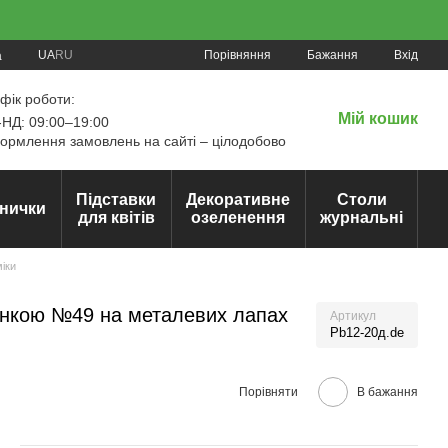
Порівняння
UA
RU
Бажання
Вхід
а
фік роботи:
Мій кошик
НД: 09:00–19:00
рмлення замовлень на сайті – цілодобово
Підставки
Декоративне
Столи
нички
для квітів
озеленення
журнальні
міки
чинкою №49 на металевих лапах
Артикул
Pb12-20д.de
Порівняти
В бажання