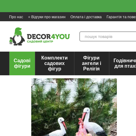
Перейти до основного контенту
Про нас
⭐ Відгуки про магазин
Оплата і доставка
Гарантія та пов
Комплекти
Фігури
Садові
Годівнич
садових
ангели і
фігури
для птах
фігур
Релігія