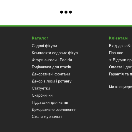
Каталог
Клієнтам
Садові фігури
Вхід до кабі
Комплекти садових фігур
Про нас
Фігури ангели і Релігія
⭐ Відгуки пр
Годівнички для птахів
Оплата і до
Декоративні фонтани
Гарантія та 
Декор з лози і ротангу
Ми в соцмер
Статуетки
Скарбнички
Підставки для квітів
Декоративне озеленення
Столи журнальні