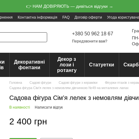
👉 НАМ ДОВІРЯЮТЬ — дивіться відгуки →
ернення
Контактна інформація
FAQ
Договір оферти
Угода користувач
Гра
+380 50 962 18 67
ПН-
Передзвонити вам?
Офо
Декор з
ки
Декоративні
лози і
Статуетки
Скарб
ів
фонтани
ротангу
Головна
Садові фігури
Садові фігури з кераміки
Фігурки птахів з кера
Садова фігура Сім'я лелек з немовлям дівчинкою №49 на металевих лапах
Садова фігура Сім'я лелек з немовлям дів
В наявності
Написати відгук
2 400 грн