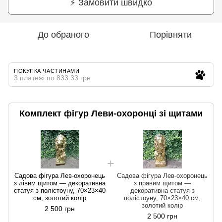
⚡ Замовити швидко
До обраного
Порівняти
ПОКУПКА ЧАСТИНАМИ
3 платежі по 833.33 грн
Комплект фігур Леви-охоронці зі щитами
Садова фігура Лев-охоронець
Садова фігура Лев-охоронець
з лівим щитом — декоративна
з правим щитом —
статуя з полістоуну, 70×23×40
декоративна статуя з
см, золотий колір
полістоуну, 70×23×40 см,
золотий колір
2 500 грн
2 500 грн