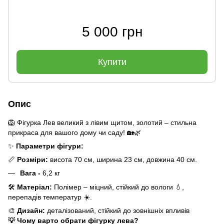
5 000 грн
Купити
Опис
🦁 Фігурка Лев великий з лівим щитом, золотий – стильна
прикраса для вашого дому чи саду! 🏡🌿
✨
Параметри фігури:
📏
Розміри:
висота 70 см, ширина 23 см, довжина 40 см.
Вага -
6,2 кг
🛠
Матеріал:
Полімер – міцний, стійкий до вологи 💧,
перепадів температур ☀️.
🎨
Дизайн:
деталізований, стійкий до зовнішніх впливів
💡 Чому варто обрати фігурку лева?