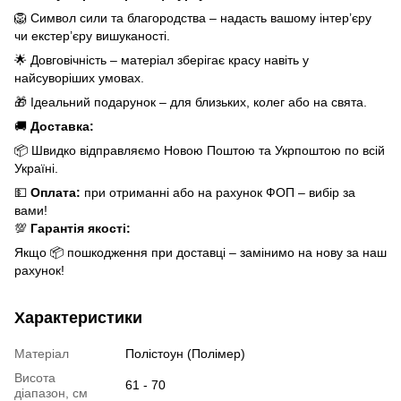
🦁 Символ сили та благородства – надасть вашому інтер’єру
чи екстер’єру вишуканості.
🌟 Довговічність – матеріал зберігає красу навіть у
найсуворіших умовах.
🎁 Ідеальний подарунок – для близьких, колег або на свята.
🚚
Доставка:
📦 Швидко відправляємо Новою Поштою та Укрпоштою по всій
Україні.
💵
Оплата:
при отриманні або на рахунок ФОП – вибір за
вами!
💯
Гарантія якості:
Якщо 📦 пошкодження при доставці – замінимо на нову за наш
рахунок!
Характеристики
Матеріал
Полістоун (Полімер)
Висота
61 - 70
діапазон, см