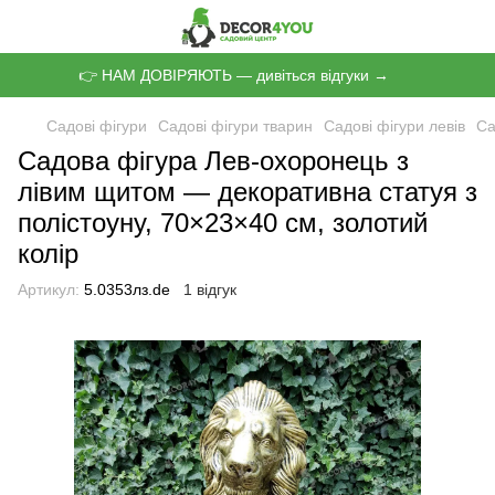
👉 НАМ ДОВІРЯЮТЬ — дивіться відгуки →
Садові фігури
Садові фігури тварин
Садові фігури левів
Са
Садова фігура Лев-охоронець з
лівим щитом — декоративна статуя з
полістоуну, 70×23×40 см, золотий
колір
Артикул:
5.0353лз.de
1 відгук