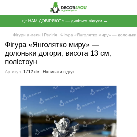
👉 НАМ ДОВІРЯЮТЬ — дивіться відгуки →
Фігури ангели і Релігія
Фігура «Янголятко миру» — долоньки 
Фігура «Янголятко миру» —
долоньки догори, висота 13 см,
полістоун
Артикул:
1712.de
Написати відгук