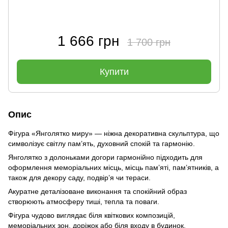
1 666 грн
1 700 грн
Купити
Опис
Фігура «Янголятко миру» — ніжна декоративна скульптура, що
символізує світлу пам’ять, духовний спокій та гармонію.
Янголятко з долоньками догори гармонійно підходить для
оформлення меморіальних місць, місць пам’яті, пам’ятників, а
також для декору саду, подвір’я чи тераси.
Акуратне деталізоване виконання та спокійний образ
створюють атмосферу тиші, тепла та поваги.
Фігура чудово виглядає біля квіткових композицій,
меморіальних зон, доріжок або біля входу в будинок.