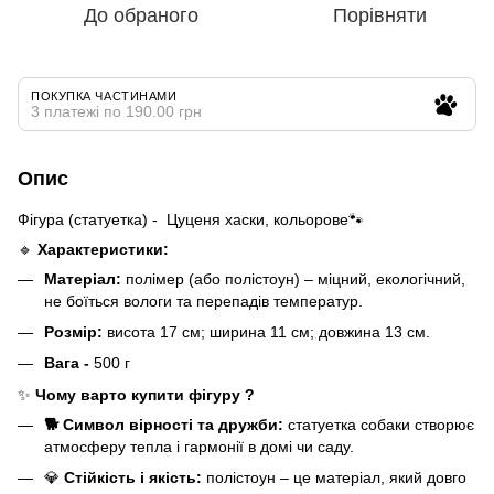
До обраного
Порівняти
ПОКУПКА ЧАСТИНАМИ
3 платежі по 190.00 грн
Опис
Фігура (статуетка) - Цуценя хаски, кольорове🐾
🔹
Характеристики:
Матеріал:
полімер (або полістоун) – міцний, екологічний,
не боїться вологи та перепадів температур.
Розмір:
висота 17 см; ширина 11 см; довжина 13 см.
Вага -
500 г
✨
Чому варто купити фігуру ?
🐕 Символ вірності та дружби:
статуетка собаки створює
атмосферу тепла і гармонії в домі чи саду.
💎
Стійкість і якість:
полістоун – це матеріал, який довго