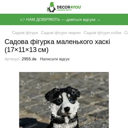
👉 НАМ ДОВІРЯЮТЬ — дивіться відгуки →
Садові фігури
Садові фігури тварин
Садові фігури собак
С
Садова фігурка маленького хаскі
(17×11×13 см)
Артикул:
2955.de
Написати відгук