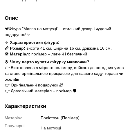
Опис
🐒Фігура "Мавпа на мотузці" – стильний декор і чудовий
подарунок! ✨
🔹
Характеристики фігури:
📏 Розмір:
висота 41 см, ширина 16 см, довжина 16 см.
🛠️
Матеріал:
полімер – легкий і безпечний
🌟
Чому варто купити фігурку мавпочки?
👉 Виготовлена з міцного полімеру, стійкого до погодних умов
та стане оригінальною прикрасою для вашого саду, тераси чи
оселі🏡
👉 Оригінальний подарунок 🎁
👉 Довговічний матеріал – полімер 🛡️
Характеристики
Матеріал
Полістоун (Полімер)
Популярні
На мотузці