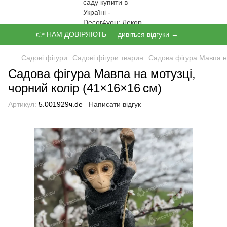
👉 НАМ ДОВІРЯЮТЬ — дивіться відгуки →
Садові фігури
Садові фігури тварин
Садова фігура Мавпа на
Садова фігура Мавпа на мотузці,
чорний колір (41×16×16 см)
Артикул:
5.001929ч.de
Написати відгук