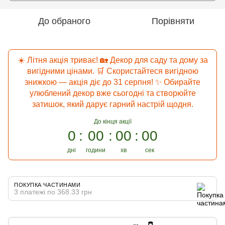
До обраного
Порівняти
☀️ Літня акція триває! 🏡 Декор для саду та дому за
вигідними цінами. 🛒 Скористайтеся вигідною
знижкою — акція діє до 31 серпня! ✨ Обирайте
улюблений декор вже сьогодні та створюйте
затишок, який дарує гарний настрій щодня.
До кінця акції
0
00
00
00
дні
години
хв
сек
ПОКУПКА ЧАСТИНАМИ
3 платежі по 368.33 грн