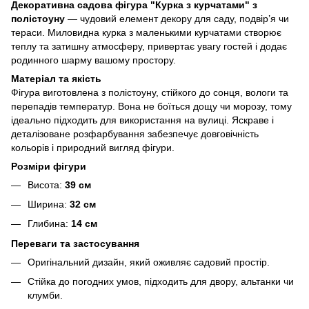
Декоративна садова фігура "Курка з курчатами" з
полістоуну
— чудовий елемент декору для саду, подвір’я чи
тераси. Миловидна курка з маленькими курчатами створює
теплу та затишну атмосферу, привертає увагу гостей і додає
родинного шарму вашому простору.
Матеріал та якість
Фігура виготовлена з полістоуну, стійкого до сонця, вологи та
перепадів температур. Вона не боїться дощу чи морозу, тому
ідеально підходить для використання на вулиці. Яскраве і
деталізоване розфарбування забезпечує довговічність
кольорів і природний вигляд фігури.
Розміри фігури
Висота:
39 см
Ширина:
32 см
Глибина:
14 см
Переваги та застосування
Оригінальний дизайн, який оживляє садовий простір.
Стійка до погодних умов, підходить для двору, альтанки чи
клумби.