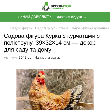
👉 НАМ ДОВІРЯЮТЬ — дивіться відгуки →
Садові фігури
Садові фігури птахів
Садові фігури домашніх 
Садова фігура Курка з курчатами з
полістоуну, 39×32×14 см — декор
для саду та дому
Артикул:
5043.de
Написати відгук