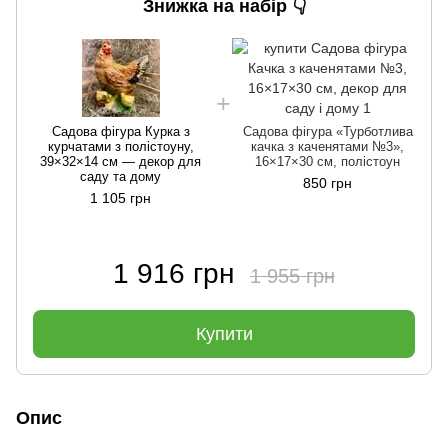
Знижка на набір 👇
Садова фігура Курка з
Садова фігура «Турботлива
курчатами з полістоуну,
качка з каченятами №3»,
39×32×14 см — декор для
16×17×30 см, полістоун
саду та дому
850 грн
1 105 грн
1 916 грн
1 955 грн
Купити
Опис