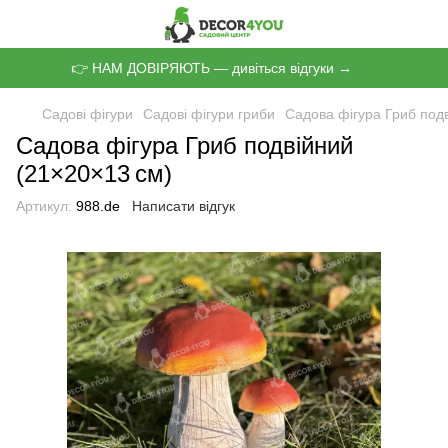
👉 НАМ ДОВІРЯЮТЬ — дивіться відгуки →
Садові фігури
Садові фігури гриби
Садова фігура Гриб под
Садова фігура Гриб подвійний
(21×20×13 см)
Артикул:
988.de
Написати відгук