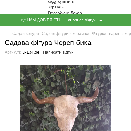
👉 НАМ ДОВІРЯЮТЬ — дивіться відгуки →
Садові фігури
Садові фігури з кераміки
Фігурки тварин з ке
Садова фігура Череп бика
Артикул:
D-134.de
Написати відгук