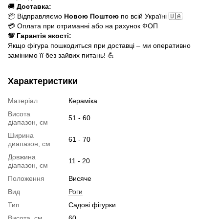
🚚
Доставка:
📦 Відправляємо
Новою Поштою
по всій Україні 🇺🇦
💳 Оплата при отриманні або на рахунок ФОП
💯 Гарантія якості:
Якщо фігура пошкодиться при доставці – ми оперативно
замінимо її без зайвих питань! 💪
Характеристики
Матеріал
Кераміка
Висота
51 - 60
діапазон, см
Ширина
61 - 70
диапазон, см
Довжина
11 - 20
діапазон, см
Положення
Висяче
Вид
Роги
Тип
Садові фігурки
Висота, см
60