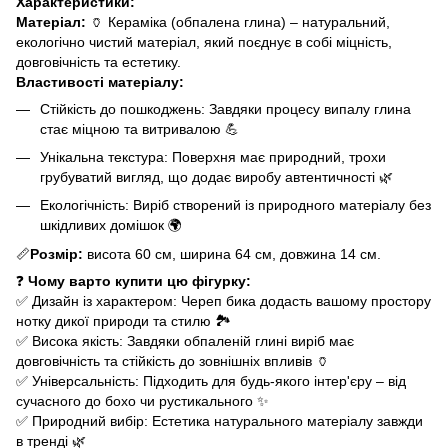
Характеристики:
Матеріал:
🏺 Кераміка (обпалена глина) – натуральний,
екологічно чистий матеріал, який поєднує в собі міцність,
довговічність та естетику.
Властивості матеріалу:
Стійкість до пошкоджень: Завдяки процесу випалу глина
стає міцною та витривалою 💪
Унікальна текстура: Поверхня має природний, трохи
грубуватий вигляд, що додає виробу автентичності 🌿
Екологічність: Виріб створений із природного матеріалу без
шкідливих домішок 🌍
📏
Розмір:
висота 60 см, ширина 64 см, довжина 14 см.
❓
Чому варто купити цю фігурку:
✅ Дизайн із характером: Череп бика додасть вашому простору
нотку дикої природи та стилю 🏞️
✅ Висока якість: Завдяки обпаленій глині виріб має
довговічність та стійкість до зовнішніх впливів 🏺
✅ Універсальність: Підходить для будь-якого інтер'єру – від
сучасного до бохо чи рустикального ✨
✅ Природний вибір: Естетика натурального матеріалу завжди
в тренді 🌿