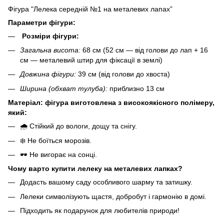
Фігура "Лелека середній №1 на металевих лапах”
Параметри фігури:
Розміри фігури:
Загальна висота:
68 см (52 см — від голови до лап + 16
см — металевий штир для фіксації в землі)
Довжина фігури:
39 см (від голови до хвоста)
Ширина (обхват тулуба):
приблизно 13 см
Матеріал: фігура виготовлена з високоякісного полімеру,
який:
🌧️ Стійкий до вологи, дощу та снігу.
❄️ Не боїться морозів.
🕶️ Не вигорає на сонці.
Чому варто купити лелеку на металевих лапках?
Додасть вашому саду особливого шарму та затишку.
Лелеки символізують щастя, добробут і гармонію в домі.
Підходить як подарунок для любителів природи!