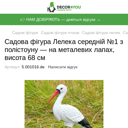
👉 НАМ ДОВІРЯЮТЬ — дивіться відгуки →
Садові фігури
Садові фігури птахів
Садові фігури лелек
Са
Садова фігура Лелека середній №1 з
полістоуну — на металевих лапах,
висота 68 см
Артикул:
5.001016.de
Написати відгук