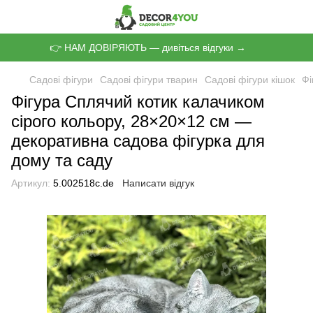
👉 НАМ ДОВІРЯЮТЬ — дивіться відгуки →
Садові фігури
Садові фігури тварин
Садові фігури кішок
Фі
Фігура Сплячий котик калачиком
сірого кольору, 28×20×12 см —
декоративна садова фігурка для
дому та саду
Артикул:
5.002518с.de
Написати відгук