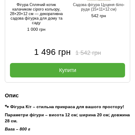
Фігура Сплячий котик
Садова фігура Цуценя біло-
калачиком сірого кольору,
руде (15×11×12 см)
28×20×12 см — декоративна
542 грн
садова фігурка для дому та
саду
1 000 грн
1 496 грн
1 542 грн
Купити
Опис
🐾 Фігура Кіт – стильна прикраса для вашого простору!
Параметри фігури – висота 12 см; ширина 20 см; довжина
28 см.
Вага – 800 г