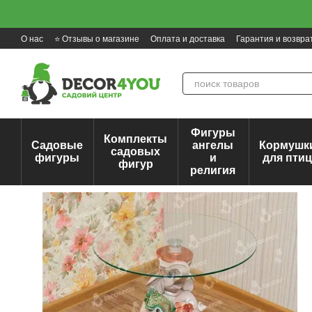
Перейти к основному контенту
О нас
⭐ Отзывы о магазине
Оплата и доставка
Гарантия и возвра
Фигуры
Комплекты
Садовые
ангелы
Кормушк
садовых
фигуры
и
для пти
фигур
религия