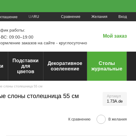
Сравнение
UA
RU
Желания
Вход
оглашение
афик работы:
Мой заказ
ВС: 09:00–19:00
рмление заказов на сайте - круглосуточно
Подставки
Декоративное
Столы
ки
для
озеленение
журнальные
цветов
е слоны столешница 55 см
ые слоны столешница 55 см
Артикул
1.73А.de
К сравнению
В желания