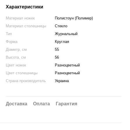
Характеристики
Материал ножек
Полистоун (Полимер)
Материал столешницы
Стекло
Тип
Журнальный
Форма
Круглая
Діаметр, см
55
Высота, см
56
Цвет ножек
Разноцветный
Цвет столешницы
Разноцветный
Страна производитель
Украина
Доставка
Оплата
Гарантия