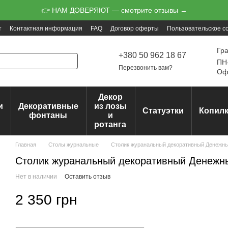
👉 НАМ ДОВЕРЯЮТ — смотрите отзывы →
т
Контактная информация
FAQ
Договор оферты
Пользовательское с
Гр
+380 50 962 18 67
ПН-
Перезвонить вам?
Офо
Декор
и
Декоративные
из лозы
Статуэтки
Копил
ц
фонтаны
и
ротанга
Главная
Столы журнальные
Столик журанальный декоративный Денежны
Столик журанальный декоративный Денежн
Нет в наличии
Оставить отзыв
2 350 грн