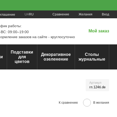
Сравнение
UA
RU
Желания
Вход
оглашение
афик работы:
Мой заказ
ВС: 09:00–19:00
рмление заказов на сайте - круглосуточно
Подставки
Декоративное
Столы
ки
для
озеленение
журнальные
цветов
Артикул
гп.124б.de
К сравнению
В желания