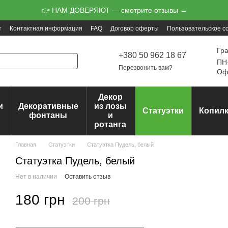
👉 НАМ ДОВЕРЯЮТ — смотрите отзывы →
т
Контактная информация
FAQ
Договор оферты
Пользовательское с
Гр
+380 50 962 18 67
ПН-
Перезвонить вам?
Офо
Декор
и
Декоративные
из лозы
Статуэтки
Копил
ц
фонтаны
и
ротанга
Главная
Статуэтки
Статуэтка Пудель, белый
Статуэтка Пудель, белый
Нет в наличии
Оставить отзыв
180 грн
200 грн