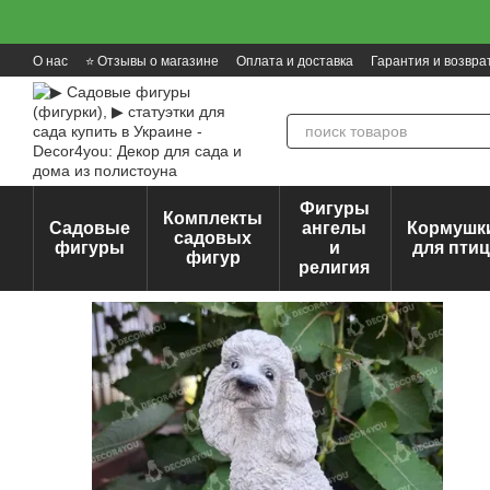
Перейти к основному контенту
О нас
⭐ Отзывы о магазине
Оплата и доставка
Гарантия и возвра
Фигуры
Комплекты
Садовые
ангелы
Кормушк
садовых
фигуры
и
для пти
фигур
религия