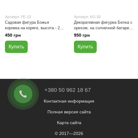
Артикул: FE-10
Артикул: KG-30
Садовая фигура Божья
Декоративная фигурка Белка с
коровка на коряге, высота - 26
орехом, на солнечной батарее,
см
17х11х24 см
450 грн
950 грн
Купить
Купить
+380 50 962 18 67
Контактная информация
Полная версия сайта
Карта сайта
© 2017—2026