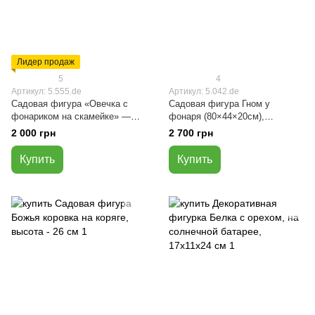
Лидер продаж
5
4
Артикул: 5.555.de
Артикул: 5.042.de
Садовая фигура «Овечка с
Садовая фигура Гном у
фонариком на скамейке» —
фонаря (80×44×20см),
40×22×28 см, полистоун
полистоун
2 000 грн
2 700 грн
Купить
Купить