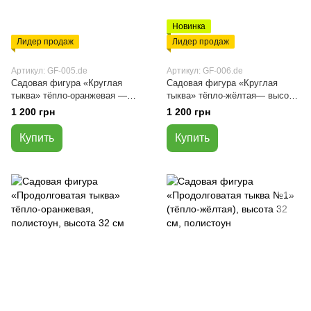
Новинка
Лидер продаж
Лидер продаж
Артикул: GF-005.de
Артикул: GF-006.de
Садовая фигура «Круглая
Садовая фигура «Круглая
тыква» тёпло-оранжевая —
тыква» тёпло-жёлтая— высота
высота 25 см, 26×26 см,
25 см, 26×26 см, полистоун
1 200 грн
1 200 грн
полистоун
Купить
Купить