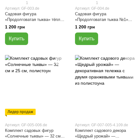
1
1
Артикул: GF-003.de
Артикул: GF-004.de
Садовая фигура
Садовая фигура
«Продолговатая тыква» тёпло-
«Продолговатая тыква №1»
оранжевая, полистоун, высота
(тёпло-жёлтая), высота 32 см,
1 200 грн
1 200 грн
32 см
полистоун
Купить
Купить
Лидер продаж
Артикул: GF-005-006.de
Артикул: GF-007-005-4.109.de
Комплект садовых фигур
Комплект садового декора
«Солнечные тыквы» — 32 см и
«Щедрый урожай» —