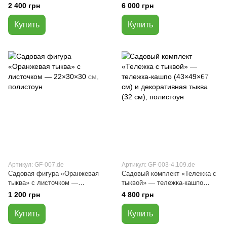
25 см, полистоун
декоративная тележка с двумя
2 400 грн
6 000 грн
оранжевыми тыквами из
полистоуна
Купить
Купить
Артикул: GF-007.de
Артикул: GF-003-4.109.de
Садовая фигура «Оранжевая
Садовый комплект «Тележка с
тыква» с листочком —
тыквой» — тележка-кашпо
22×30×30 см, полистоун
(43×49×67 см) и декоративная
1 200 грн
4 800 грн
тыква (32 см), полистоун
Купить
Купить