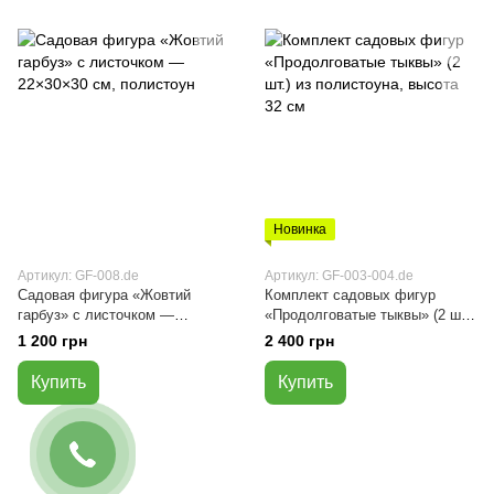
Новинка
Артикул: GF-008.de
Артикул: GF-003-004.de
Садовая фигура «Жовтий
Комплект садовых фигур
гарбуз» с листочком —
«Продолговатые тыквы» (2 шт.)
22×30×30 см, полистоун
из полистоуна, высота 32 см
1 200 грн
2 400 грн
Купить
Купить