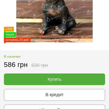
−7%
Акция
осталось 23 дня
В наличии
586 грн
630 грн
Купить
В кредит