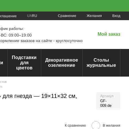
Сравнение
UA
RU
Желания
Вход
оглашение
афик работы:
Мой заказ
ВС: 09:00–19:00
рмление заказов на сайте - круглосуточно
Подставки
Декоративное
Столы
ки
для
озеленение
журнальные
цветов
стов
ун
 для гнезда — 19×11×32 см,
Артикул
GF-
009.de
К сравнению
В желания