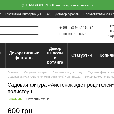
👉 НАМ ДОВЕРЯЮТ — смотрите отзывы →
т
Контактная информация
FAQ
Договор оферты
Пользовательское с
Гр
+380 50 962 18 67
ПН-
Перезвонить вам?
Офо
Декор
и
Декоративные
из лозы
Статуэтки
Копил
ц
фонтаны
и
ротанга
Главная
Садовые фигуры
Садовые фигуры птиц
Садовые фигуры аи
Садовая фигура «Аистёнок ждёт родителей» для гнезда — 19×11×32 см, полисто
Садовая фигура «Аистёнок ждёт родителей»
полистоун
В наличии
Оставить отзыв
600 грн