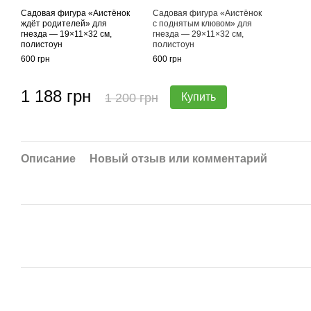
Садовая фигура «Аистёнок
Садовая фигура «Аистёнок
ждёт родителей» для
с поднятым клювом» для
гнезда — 19×11×32 см,
гнезда — 29×11×32 см,
полистоун
полистоун
600 грн
600 грн
1 188 грн
1 200 грн
Купить
Описание
Новый отзыв или комментарий