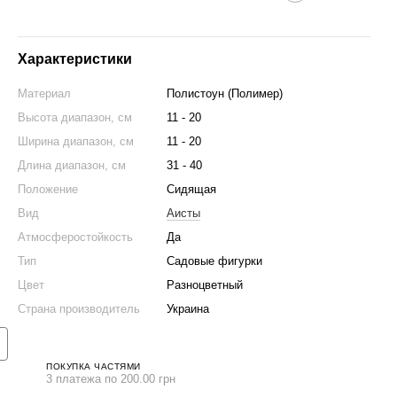
Характеристики
Материал
Полистоун (Полимер)
Высота диапазон, см
11 - 20
Ширина диапазон, см
11 - 20
Длина диапазон, см
31 - 40
Положение
Сидящая
Вид
Аисты
Атмосферостойкость
Да
кидка на набор 👇
Тип
Садовые фигурки
Цвет
Разноцветный
Страна производитель
Украина
ПОКУПКА ЧАСТЯМИ
3 платежа по 200.00 грн