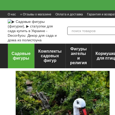
Перейти к основному контенту
О нас
⭐ Отзывы о магазине
Оплата и доставка
Гарантия и возвра
Фигуры
Комплекты
Садовые
ангелы
Кормушк
садовых
фигуры
и
для пти
фигур
религия