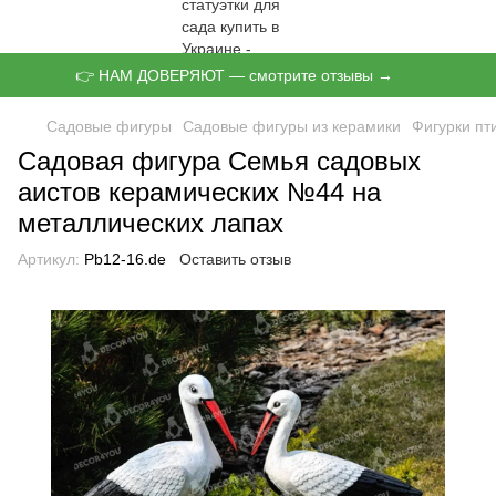
👉 НАМ ДОВЕРЯЮТ — смотрите отзывы →
Садовые фигуры
Садовые фигуры из керамики
Фигурки пт
Садовая фигура Семья садовых
аистов керамических №44 на
металлических лапах
Артикул:
Pb12-16.de
Оставить отзыв