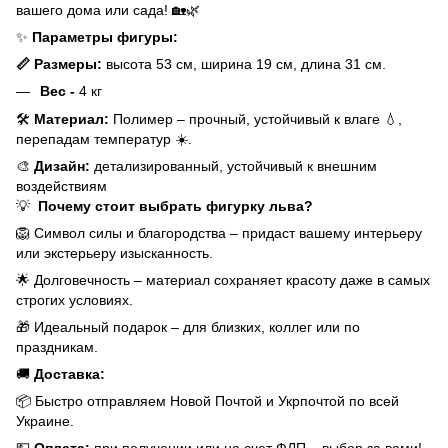
вашего дома или сада! 🏡🌿
✨
Параметры фигуры:
📏 Размеры:
высота 53 см, ширина 19 см, длина 31 см.
Вес -
4 кг
🛠
Материал:
Полимер – прочный, устойчивый к влаге 💧,
перепадам температур ☀️.
🎨
Дизайн:
детализированный, устойчивый к внешним
воздействиям
💡
Почему стоит выбрать фигурку льва?
🦁 Символ силы и благородства – придаст вашему интерьеру
или экстерьеру изысканность.
🌟 Долговечность – материал сохраняет красоту даже в самых
строгих условиях.
🎁 Идеальный подарок – для близких, коллег или по
праздникам.
🚚
Доставка:
📦 Быстро отправляем Новой Почтой и Укрпочтой по всей
Украине.
💵
Оплата:
при получении или на счет ФЛП – выбор за вами!