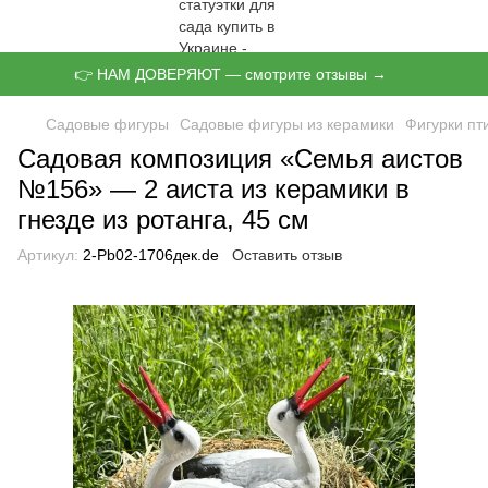
👉 НАМ ДОВЕРЯЮТ — смотрите отзывы →
Садовые фигуры
Садовые фигуры из керамики
Фигурки пт
Садовая композиция «Семья аистов
№156» — 2 аиста из керамики в
гнезде из ротанга, 45 см
Артикул:
2-Pb02-1706дек.de
Оставить отзыв