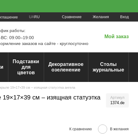
Сравнение
UA
RU
Желания
Вход
оглашение
афик работы:
Мой заказ
ВС: 09:00–19:00
рмление заказов на сайте - круглосуточно
Подставки
Декоративное
Столы
ки
для
озеленение
журнальные
цветов
крыле 19×17×39 см – изящная статуэтка ангела
 19×17×39 см – изящная статуэтка
Артикул
1374.de
К сравнению
В желания