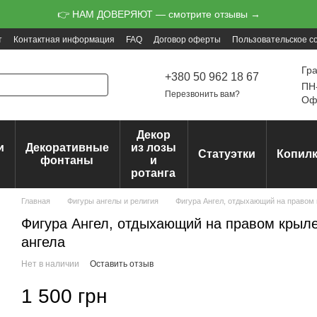
👉 НАМ ДОВЕРЯЮТ — смотрите отзывы →
т
Контактная информация
FAQ
Договор оферты
Пользовательское с
Гр
+380 50 962 18 67
ПН-
Перезвонить вам?
Офо
Декор
и
Декоративные
из лозы
Статуэтки
Копил
ц
фонтаны
и
ротанга
Главная
Фигуры ангелы и религия
Фигура Ангел, отдыхающий на правом 
Фигура Ангел, отдыхающий на правом крыле
ангела
Нет в наличии
Оставить отзыв
1 500 грн