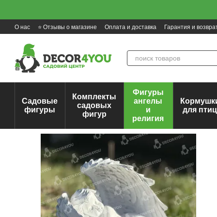
Перейти к основному контенту
О нас
⭐ Отзывы о магазине
Оплата и доставка
Гарантия и возвра
Фигуры
Комплекты
Садовые
ангелы
Кормушк
садовых
фигуры
и
для пти
фигур
религия