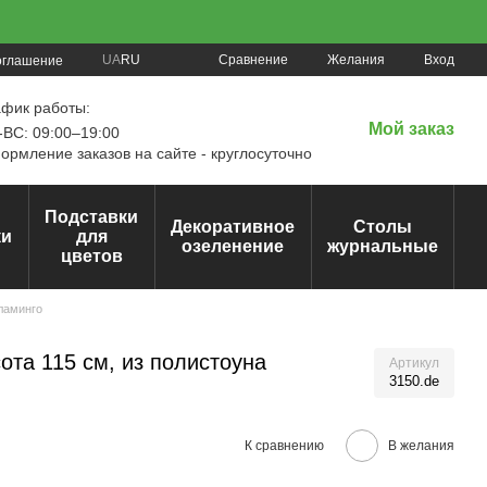
Сравнение
UA
RU
Желания
Вход
оглашение
афик работы:
Мой заказ
ВС: 09:00–19:00
рмление заказов на сайте - круглосуточно
Подставки
Декоративное
Столы
ки
для
озеленение
журнальные
цветов
ламинго
та 115 см, из полистоуна
Артикул
3150.de
К сравнению
В желания