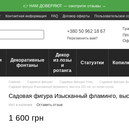
👉 НАМ ДОВЕРЯЮТ — смотрите отзывы →
т
Контактная информация
FAQ
Договор оферты
Пользовательское с
Гр
+380 50 962 18 67
ПН-
Перезвонить вам?
Офо
Декор
и
Декоративные
из лозы
Статуэтки
Копил
ц
фонтаны
и
ротанга
Главная
Садовые фигуры
Садовые фигуры птиц
Садовые фигуры ф
Садовая фигура Изысканный фламинго, высота 115 см, из полистоуна
Садовая фигура Изысканный фламинго, высо
Нет в наличии
Оставить отзыв
1 600 грн