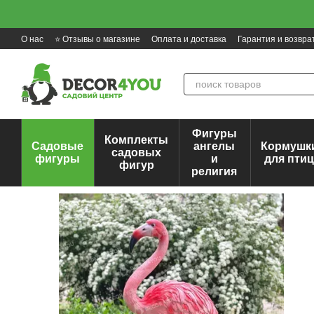
Перейти к основному контенту
О нас
⭐ Отзывы о магазине
Оплата и доставка
Гарантия и возвра
Фигуры
Комплекты
Садовые
ангелы
Кормушк
садовых
фигуры
и
для пти
фигур
религия